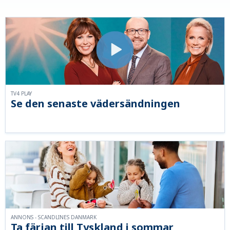
TV4 PLAY
Se den senaste vädersändningen
ANNONS - SCANDLINES DANMARK
Ta färjan till Tyskland i sommar