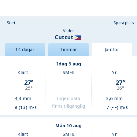
Start
Spara plats
Väder
Cutcut
14 dagar
Timmar
Jämför
Idag 9 aug
Klart
SMHI
Yr
27
°
27
°
25
°
26
°
4,3
mm
Ingen data
3,6
mm
finns tillgänglig
8 (13) m/s
7 (- -) m/s
Mån 10 aug
Klart
SMHI
Yr