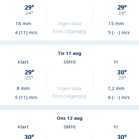
29
°
29
°
24
°
24
°
18
mm
Ingen data
15
mm
finns tillgänglig
4 (11) m/s
5 (- -) m/s
Tis 11 aug
Klart
SMHI
Yr
29
°
30
°
25
°
25
°
8
mm
Ingen data
7,2
mm
finns tillgänglig
5 (11) m/s
6 (- -) m/s
Ons 12 aug
Klart
SMHI
Yr
30
°
30
°