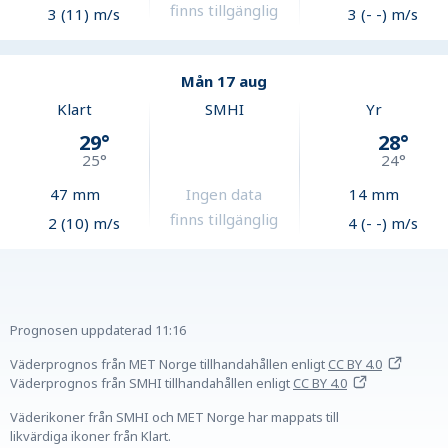
finns tillgänglig
3 (11) m/s
3 (- -) m/s
Mån 17 aug
Klart
SMHI
Yr
29
°
28
°
25
°
24
°
47
mm
Ingen data
14
mm
finns tillgänglig
2 (10) m/s
4 (- -) m/s
Prognosen uppdaterad
11:16
Väderprognos från MET Norge tillhandahållen
enligt
CC BY 4.0
Väderprognos från SMHI tillhandahållen
enligt
CC BY 4.0
Väderikoner från SMHI och MET Norge har mappats till
likvärdiga ikoner från Klart.