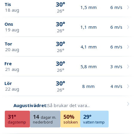
30°
Tis
1,5
mm
6
m/s
18 aug
26°
30°
Ons
1,1
mm
6
m/s
19 aug
26°
30°
Tor
4,1
mm
6
m/s
20 aug
26°
30°
Fre
5,8
mm
3
m/s
21 aug
26°
30°
Lör
8
mm
4
m/s
22 aug
26°
Augustivädret:
Så brukar det vara...
31°
14
50%
29°
dagar m.
dagstemp
nederbörd
solsken
vatten temp