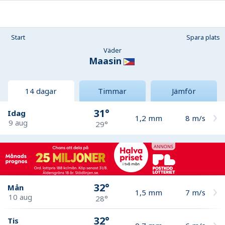
Start
Spara plats
Väder
Maasin
14 dagar
Timmar
Jämför
31°
Idag
1,2
mm
8
m/s
9 aug
29°
32°
Mån
1,5
mm
7
m/s
10 aug
28°
32°
Tis