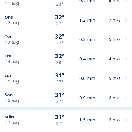
0,7
mm
6
m/s
11 aug
28°
32°
Ons
1,2
mm
7
m/s
12 aug
27°
32°
Tor
0,3
mm
5
m/s
13 aug
27°
32°
Fre
0,4
mm
4
m/s
14 aug
28°
31°
Lör
0,6
mm
5
m/s
15 aug
27°
31°
Sön
0,9
mm
6
m/s
16 aug
27°
31°
Mån
1,5
mm
6
m/s
17 aug
27°