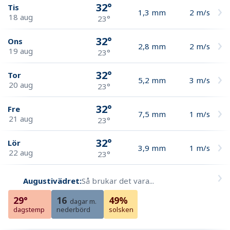
32°
Tis
1,3
mm
2
m/s
18 aug
23°
32°
Ons
2,8
mm
2
m/s
19 aug
23°
32°
Tor
5,2
mm
3
m/s
20 aug
23°
32°
Fre
7,5
mm
1
m/s
21 aug
23°
32°
Lör
3,9
mm
1
m/s
22 aug
23°
Augustivädret:
Så brukar det vara...
29°
16
49%
dagar m.
dagstemp
nederbörd
solsken