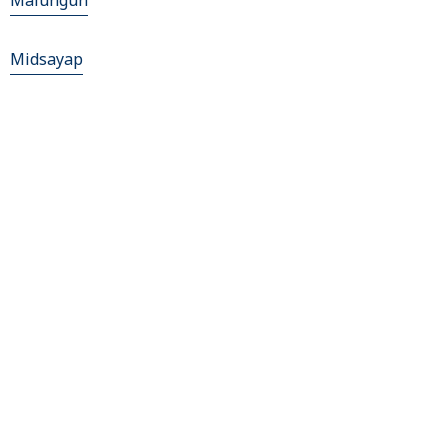
Malungun
Midsayap