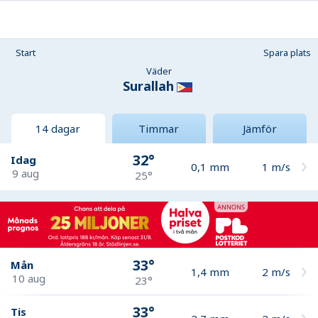
Start
Spara plats
Väder
Surallah
14 dagar
Timmar
Jämför
32°
Idag
0,1
mm
1
m/s
9 aug
25°
33°
Mån
1,4
mm
2
m/s
10 aug
23°
33°
Tis