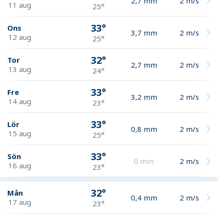
2,7
mm
2
m/s
11 aug
25°
33°
Ons
3,7
mm
2
m/s
12 aug
25°
32°
Tor
2,7
mm
2
m/s
13 aug
24°
33°
Fre
3,2
mm
2
m/s
14 aug
23°
33°
Lör
0,8
mm
2
m/s
15 aug
25°
33°
Sön
0
mm
2
m/s
16 aug
23°
32°
Mån
0,4
mm
2
m/s
17 aug
23°