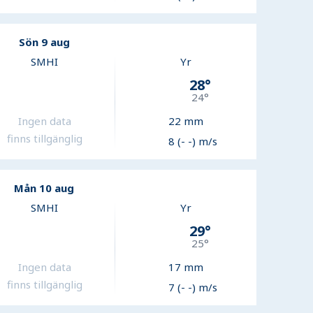
Sön 9 aug
SMHI
Yr
28
°
24
°
Ingen data
22
mm
finns tillgänglig
8 (- -) m/s
Mån 10 aug
SMHI
Yr
29
°
25
°
Ingen data
17
mm
finns tillgänglig
7 (- -) m/s