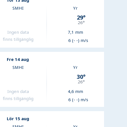
Tor 13 aug
SMHI
Yr
29
°
26
°
Ingen data
7,1
mm
finns tillgänglig
6 (- -) m/s
Fre 14 aug
SMHI
Yr
30
°
26
°
Ingen data
4,6
mm
finns tillgänglig
6 (- -) m/s
Lör 15 aug
SMHI
Yr