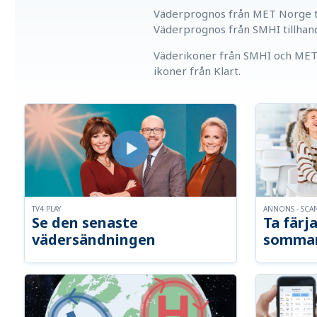
Väderprognos från MET Norge ti
Väderprognos från SMHI tillhan
Väderikoner från SMHI och MET 
ikoner från Klart.
TV4 PLAY
ANNONS - SCA
Se den senaste
Ta färja
vädersändningen
somma