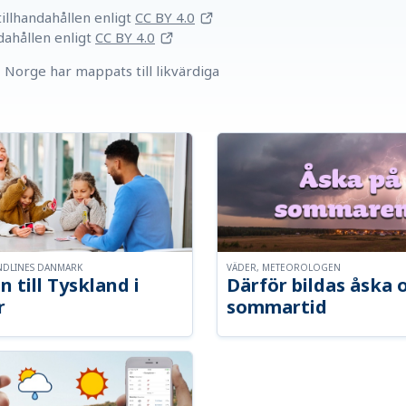
llhandahållen
enligt
CC BY 4.0
dahållen
enligt
CC BY 4.0
Norge har mappats till likvärdiga
NDLINES DANMARK
VÄDER, METEOROLOGEN
n till Tyskland i
Därför bildas åska 
r
sommartid