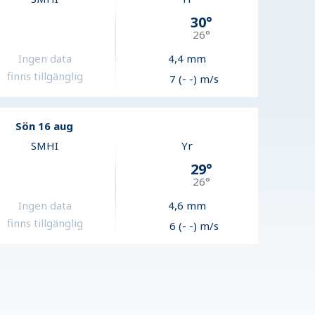
30
°
26
°
Ingen data
4,4
mm
finns tillgänglig
7 (- -) m/s
Sön 16 aug
SMHI
Yr
29
°
26
°
Ingen data
4,6
mm
finns tillgänglig
6 (- -) m/s