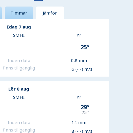
Timmar
Jämför
Idag 7 aug
SMHI
Yr
25
°
Ingen data
0,8
mm
finns tillgänglig
6 (- -) m/s
Lör 8 aug
SMHI
Yr
29
°
25
°
Ingen data
14
mm
finns tillgänglig
8 (- -) m/s