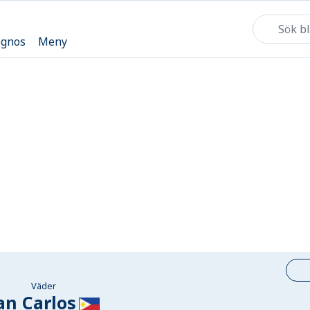
ognos
Meny
Väder
an Carlos