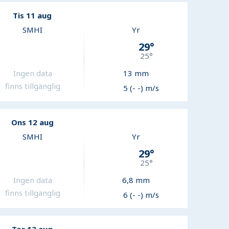
Tis 11 aug
SMHI
Yr
29
°
25
°
Ingen data
13
mm
finns tillgänglig
5 (- -) m/s
Ons 12 aug
SMHI
Yr
29
°
25
°
Ingen data
6,8
mm
finns tillgänglig
6 (- -) m/s