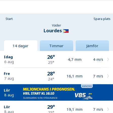
Start
Spara plats
Väder
Lourdes
14 dagar
Timmar
Jämför
26°
Idag
4,7
mm
4
m/s
6 aug
25°
28°
Fre
16,1
mm
7
m/s
7 aug
24°
Lör
8 aug
29°
Lör
19,1
mm
7
m/s
8 aug
25°