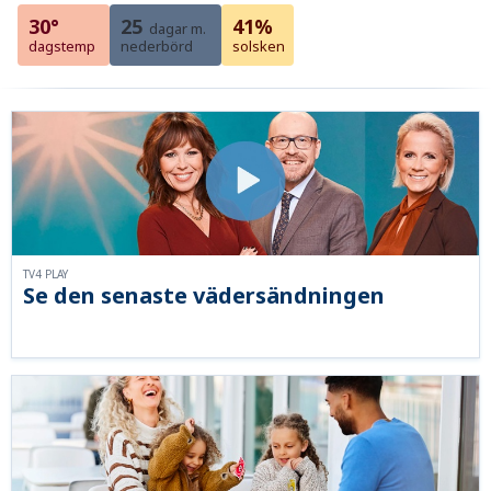
30°
25
41%
dagar m.
dagstemp
nederbörd
solsken
TV4 PLAY
Se den senaste vädersändningen