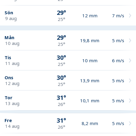
29°
Sön
12
mm
7
m/s
9 aug
25°
29°
Mån
19,8
mm
5
m/s
10 aug
25°
30°
Tis
10
mm
6
m/s
11 aug
25°
30°
Ons
13,9
mm
5
m/s
12 aug
25°
31°
Tor
10,1
mm
5
m/s
13 aug
26°
31°
Fre
8,2
mm
5
m/s
14 aug
26°