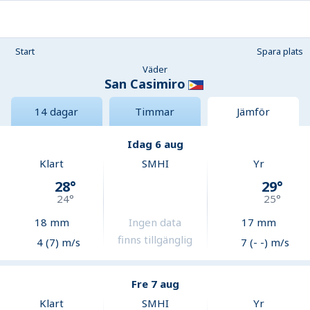
Start
Spara plats
Väder
San Casimiro
14 dagar
Timmar
Jämför
Idag 6 aug
Klart
SMHI
Yr
28
°
29
°
24
°
25
°
18
mm
Ingen data
17
mm
finns tillgänglig
4 (7) m/s
7 (- -) m/s
Fre 7 aug
Klart
SMHI
Yr