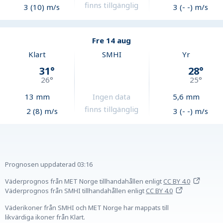
finns tillgänglig
3 (10) m/s
3 (- -) m/s
Fre 14 aug
Klart
SMHI
Yr
31
°
28
°
26
°
25
°
13
mm
Ingen data
5,6
mm
finns tillgänglig
2 (8) m/s
3 (- -) m/s
Prognosen uppdaterad
03:16
Väderprognos från MET Norge tillhandahållen
enligt
CC BY 4.0
Väderprognos från SMHI tillhandahållen
enligt
CC BY 4.0
Väderikoner från SMHI och MET Norge har mappats till
likvärdiga ikoner från Klart.