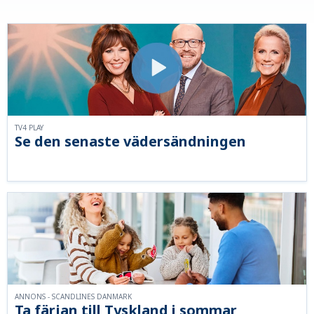
TV4 PLAY
Se den senaste vädersändningen
ANNONS - SCANDLINES DANMARK
Ta färjan till Tyskland i sommar