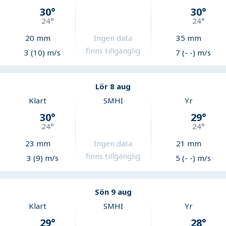
30
°
30
°
24
°
24
°
20
mm
Ingen data
35
mm
finns tillgänglig
3 (10) m/s
7 (- -) m/s
Lör 8 aug
Klart
SMHI
Yr
30
°
29
°
24
°
24
°
23
mm
Ingen data
21
mm
finns tillgänglig
3 (9) m/s
5 (- -) m/s
Sön 9 aug
Klart
SMHI
Yr
29
°
28
°