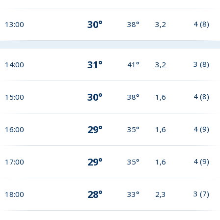
30°
4
(
8
)
13:00
38°
3,2
31°
3
(
8
)
14:00
41°
3,2
30°
4
(
8
)
15:00
38°
1,6
29°
4
(
9
)
16:00
35°
1,6
29°
4
(
9
)
17:00
35°
1,6
28°
3
(
7
)
18:00
33°
2,3