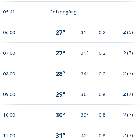
05:41
Soluppgång
27°
2
(
6
)
06:00
31°
0,2
27°
2
(
7
)
07:00
31°
0,2
28°
2
(
7
)
08:00
34°
0,2
29°
2
(
7
)
09:00
36°
0,8
30°
2
(
7
)
10:00
39°
0,8
31°
2
(
7
)
11:00
42°
0,8