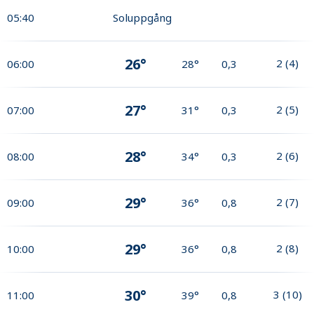
05:40
Soluppgång
26°
2
(
4
)
06:00
28°
0,3
27°
2
(
5
)
07:00
31°
0,3
28°
2
(
6
)
08:00
34°
0,3
29°
2
(
7
)
09:00
36°
0,8
29°
2
(
8
)
10:00
36°
0,8
30°
3
(
10
)
11:00
39°
0,8