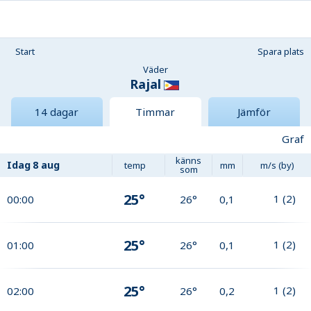
Start
Spara plats
Väder
Rajal
14 dagar
Timmar
Jämför
Graf
känns
Idag
8 aug
temp
mm
m/s (by)
som
25°
1
(
2
)
00:00
26°
0,1
25°
1
(
2
)
01:00
26°
0,1
25°
1
(
2
)
02:00
26°
0,2