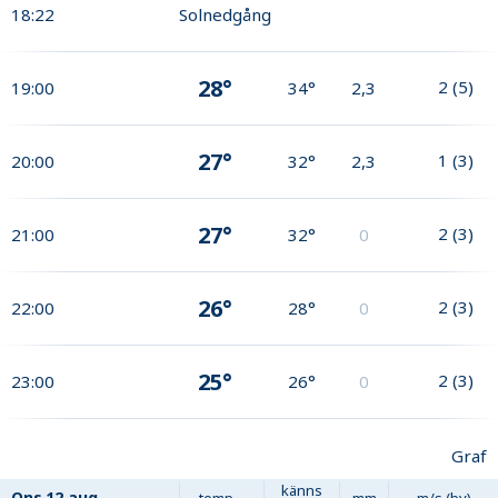
18:22
Solnedgång
28°
2
(
5
)
19:00
34°
2,3
27°
1
(
3
)
20:00
32°
2,3
27°
2
(
3
)
21:00
32°
0
26°
2
(
3
)
22:00
28°
0
25°
2
(
3
)
23:00
26°
0
Graf
känns
Ons
12 aug
temp
mm
m/s (by)