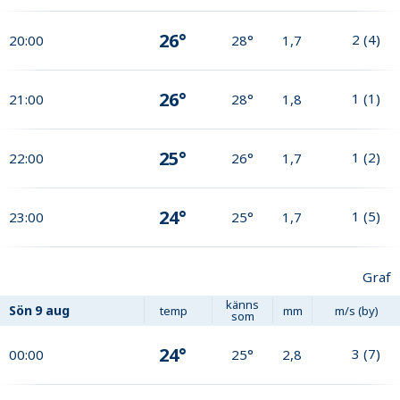
26°
2
(
4
)
20:00
28°
1,7
26°
1
(
1
)
21:00
28°
1,8
25°
1
(
2
)
22:00
26°
1,7
24°
1
(
5
)
23:00
25°
1,7
Graf
känns
Sön
9 aug
temp
mm
m/s (by)
som
24°
3
(
7
)
00:00
25°
2,8