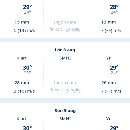
29
°
28
°
24
°
24
°
15
mm
Ingen data
13
mm
finns tillgänglig
5 (13) m/s
7 (- -) m/s
Lör 8 aug
Klart
SMHI
Yr
30
°
29
°
23
°
24
°
28
mm
Ingen data
26
mm
finns tillgänglig
3 (10) m/s
7 (- -) m/s
Sön 9 aug
Klart
SMHI
Yr
30
°
29
°