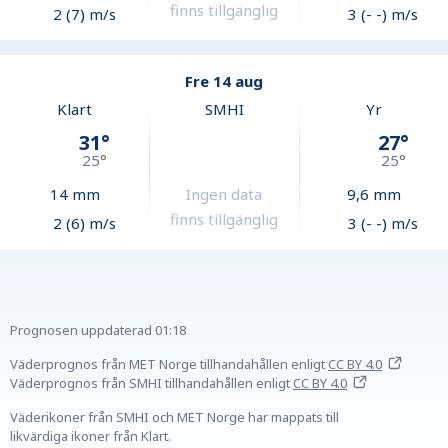
finns tillgänglig
2 (7) m/s
3 (- -) m/s
Fre 14 aug
Klart
SMHI
Yr
31
°
27
°
25
°
25
°
14
mm
Ingen data
9,6
mm
finns tillgänglig
2 (6) m/s
3 (- -) m/s
Prognosen uppdaterad
01:18
Väderprognos från MET Norge tillhandahållen
enligt
CC BY 4.0
Väderprognos från SMHI tillhandahållen
enligt
CC BY 4.0
Väderikoner från SMHI och MET Norge har mappats till
likvärdiga ikoner från Klart.