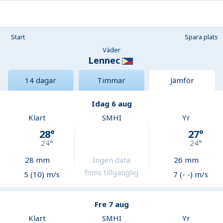
Start
Spara plats
Väder
Lennec
14 dagar
Timmar
Jämför
Idag 6 aug
Klart
SMHI
Yr
28
°
27
°
24
°
24
°
28
mm
Ingen data
26
mm
finns tillgänglig
5 (10) m/s
7 (- -) m/s
Fre 7 aug
Klart
SMHI
Yr