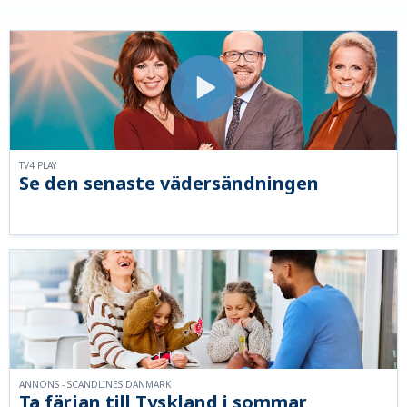
TV4 PLAY
Se den senaste vädersändningen
ANNONS - SCANDLINES DANMARK
Ta färjan till Tyskland i sommar