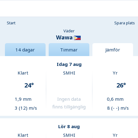
Start
Spara plats
Väder
Wawa
14 dagar
Timmar
Jämför
Idag 7 aug
Klart
SMHI
Yr
24
°
26
°
1,9
mm
Ingen data
0,6
mm
finns tillgänglig
3 (12) m/s
8 (- -) m/s
Lör 8 aug
Klart
SMHI
Yr