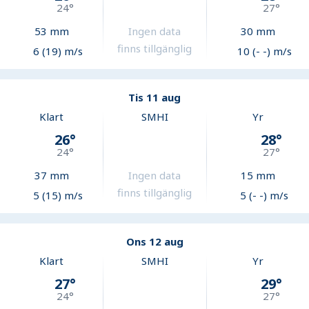
24
°
27
°
53
mm
Ingen data
30
mm
finns tillgänglig
6 (19) m/s
10 (- -) m/s
Tis 11 aug
Klart
SMHI
Yr
26
°
28
°
24
°
27
°
37
mm
Ingen data
15
mm
finns tillgänglig
5 (15) m/s
5 (- -) m/s
Ons 12 aug
Klart
SMHI
Yr
27
°
29
°
24
°
27
°