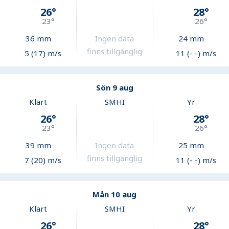
26
°
28
°
23
°
26
°
36
mm
Ingen data
24
mm
finns tillgänglig
5 (17) m/s
11 (- -) m/s
Sön 9 aug
Klart
SMHI
Yr
26
°
28
°
23
°
26
°
39
mm
Ingen data
25
mm
finns tillgänglig
7 (20) m/s
11 (- -) m/s
Mån 10 aug
Klart
SMHI
Yr
26
°
28
°