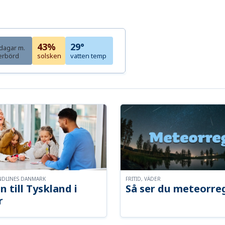
43%
29°
dagar m.
erbörd
solsken
vatten temp
NDLINES DANMARK
FRITID, VÄDER
n till Tyskland i
Så ser du meteorre
r