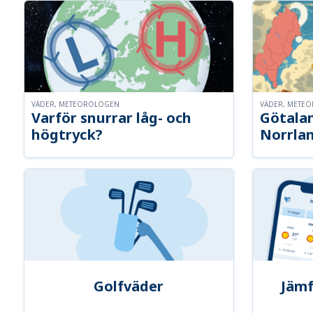
VÄDER, METEOROLOGEN
VÄDER, METE
Varför snurrar låg- och
Götalan
högtryck?
Norrla
Golfväder
Jämf