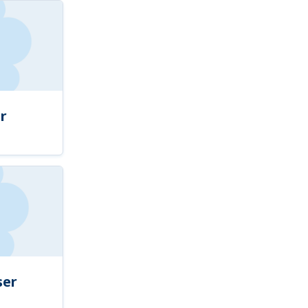
r
ser