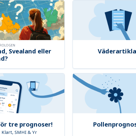
OROLOGEN
d, Svealand eller
Väderartikla
nd?
ör tre prognoser!
Pollenprogno
Klart, SMHI & Yr