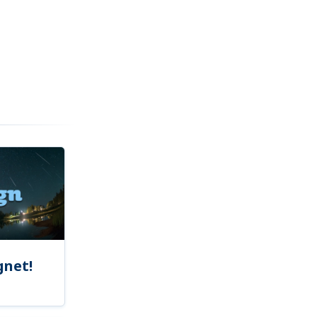
gnet!