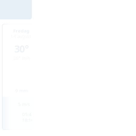
Fredag
Lördag
Söndag
14 augusti
15 augusti
16 augusti
30°
29°
29°
26°
min
26°
min
26°
min
9
mm
4
mm
12
mm
5
m/s
5
m/s
6
m/s
05:43
05:43
05:44
18:16
18:16
18:15