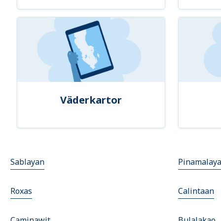
Väderkartor
Sablayan
Pinamalay
Roxas
Calintaan
Caminawit
Bulalakao