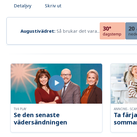
Detaljvy
Skriv ut
30°
20
Augustivädret:
Så brukar det vara...
dagstemp
ned
TV4 PLAY
ANNONS - SCA
Se den senaste
Ta färja
vädersändningen
somma