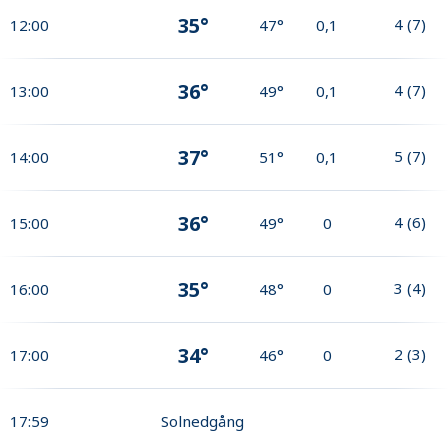
35°
4
(
7
)
12:00
47°
0,1
36°
4
(
7
)
13:00
49°
0,1
37°
5
(
7
)
14:00
51°
0,1
36°
4
(
6
)
15:00
49°
0
35°
3
(
4
)
16:00
48°
0
34°
2
(
3
)
17:00
46°
0
17:59
Solnedgång