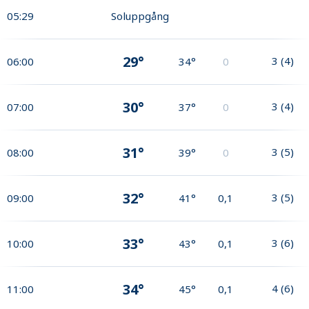
05:29
Soluppgång
29°
3
(
4
)
06:00
34°
0
30°
3
(
4
)
07:00
37°
0
31°
3
(
5
)
08:00
39°
0
32°
3
(
5
)
09:00
41°
0,1
33°
3
(
6
)
10:00
43°
0,1
34°
4
(
6
)
11:00
45°
0,1