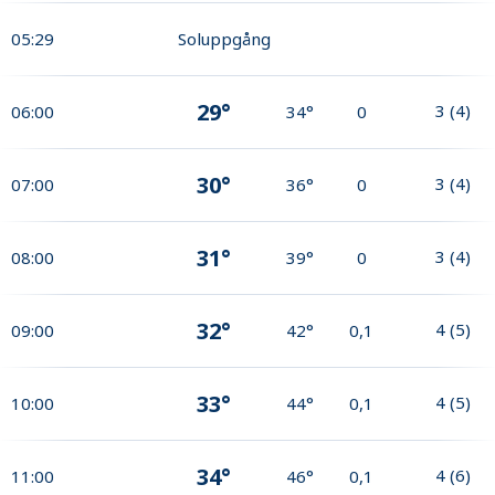
05:29
Soluppgång
29°
3
(
4
)
06:00
34°
0
30°
3
(
4
)
07:00
36°
0
31°
3
(
4
)
08:00
39°
0
32°
4
(
5
)
09:00
42°
0,1
33°
4
(
5
)
10:00
44°
0,1
34°
4
(
6
)
11:00
46°
0,1