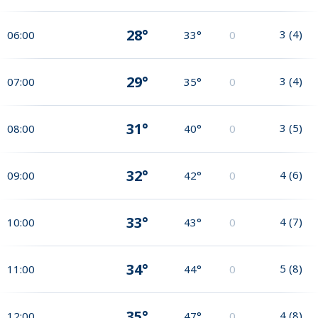
28°
3
(
4
)
06:00
33°
0
29°
3
(
4
)
07:00
35°
0
31°
3
(
5
)
08:00
40°
0
32°
4
(
6
)
09:00
42°
0
33°
4
(
7
)
10:00
43°
0
34°
5
(
8
)
11:00
44°
0
35°
4
(
8
)
12:00
47°
0