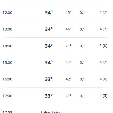
34°
4
(
7
)
12:00
45°
0,1
34°
4
(
7
)
13:00
44°
0,1
34°
5
(
8
)
14:00
43°
0,1
34°
4
(
7
)
15:00
44°
0,1
33°
4
(
6
)
16:00
42°
0,1
33°
4
(
5
)
17:00
43°
0,1
17:58
Solnedgång