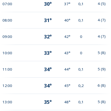
30°
4
(
5
)
07:00
37°
0,1
31°
4
(
7
)
08:00
40°
0,1
32°
4
(
7
)
09:00
42°
0
33°
5
(
8
)
10:00
43°
0
34°
5
(
9
)
11:00
44°
0,1
34°
6
(
8
)
12:00
45°
0,2
35°
5
(
8
)
13:00
48°
0,1