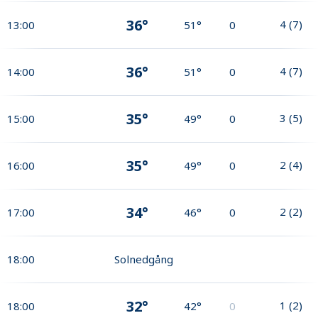
36°
4
(
7
)
13:00
51°
0
36°
4
(
7
)
14:00
51°
0
35°
3
(
5
)
15:00
49°
0
35°
2
(
4
)
16:00
49°
0
34°
2
(
2
)
17:00
46°
0
18:00
Solnedgång
32°
1
(
2
)
18:00
42°
0