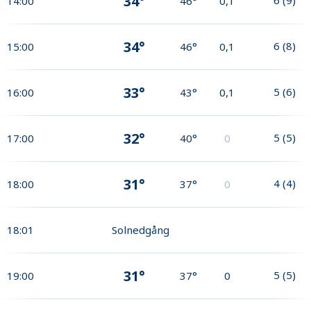
34°
14:00
46°
0,1
34°
6
(
8
)
15:00
46°
0,1
33°
5
(
6
)
16:00
43°
0,1
32°
5
(
5
)
17:00
40°
0
31°
4
(
4
)
18:00
37°
0
18:01
Solnedgång
31°
5
(
5
)
19:00
37°
0