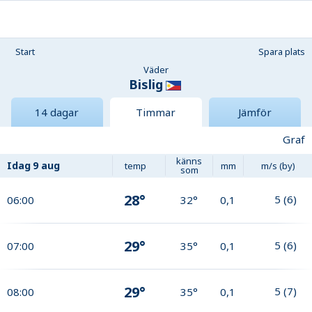
Start
Spara plats
Väder
Bislig
14 dagar
Timmar
Jämför
Graf
känns
Idag
9 aug
temp
mm
m/s (by)
som
28°
5
(
6
)
06:00
32°
0,1
29°
5
(
6
)
07:00
35°
0,1
29°
5
(
7
)
08:00
35°
0,1