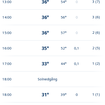
36°
3
(
7
)
13:00
54°
0
36°
3
(
6
)
14:00
56°
0
36°
2
(
6
)
15:00
57°
0
35°
2
(
5
)
16:00
52°
0,1
33°
1
(
2
)
17:00
44°
0,1
18:00
Solnedgång
31°
1
(
1
)
18:00
39°
0