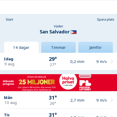
Start
Spara plats
Väder
San Salvador
14 dagar
Timmar
Jämför
29°
Idag
0,2
mm
9
m/s
9 aug
27°
31°
Mån
2,7
mm
9
m/s
10 aug
26°
31°
Tis