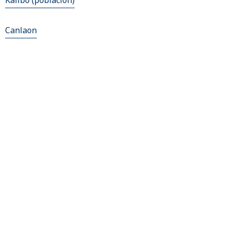
Kalibo (poblacion)
Canlaon