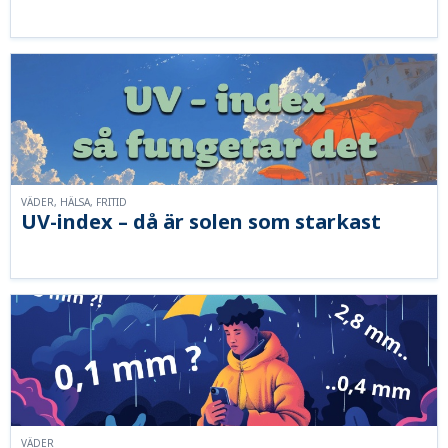
VÄDER, HÄLSA, FRITID
UV-index – då är solen som starkast
VÄDER