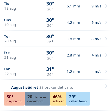
30°
Tis
6,1
mm
9
m/s
18 aug
26°
30°
Ons
4,2
mm
9
m/s
19 aug
26°
30°
Tor
3,8
mm
8
m/s
20 aug
26°
30°
Fre
2,8
mm
4
m/s
21 aug
26°
31°
Lör
1,2
mm
4
m/s
22 aug
26°
Augustivädret:
Så brukar det vara...
30°
20
46%
29°
dagar m.
dagstemp
nederbörd
solsken
vatten temp