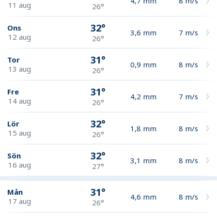
4,7
mm
8
m/s
11 aug
26°
32°
Ons
3,6
mm
7
m/s
12 aug
26°
31°
Tor
0,9
mm
8
m/s
13 aug
26°
31°
Fre
4,2
mm
7
m/s
14 aug
26°
32°
Lör
1,8
mm
8
m/s
15 aug
26°
32°
Sön
3,1
mm
8
m/s
16 aug
27°
31°
Mån
4,6
mm
8
m/s
17 aug
26°