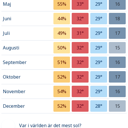
Maj
55%
33°
29°
16
Juni
44%
32°
29°
18
Juli
49%
31°
29°
17
Augusti
50%
32°
29°
15
September
51%
32°
29°
16
Oktober
52%
32°
29°
17
November
54%
32°
29°
16
December
52%
32°
28°
15
Var i världen är det mest sol?