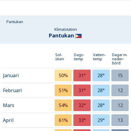
Pantukan
Klimatstation
Pantukan
Sol-
Dags-
Vatten-
Dagar m.
sken
temp
temp
neder­
börd
Januari
50%
31°
28°
15
Februari
51%
31°
28°
12
Mars
54%
32°
28°
12
April
61%
33°
29°
13