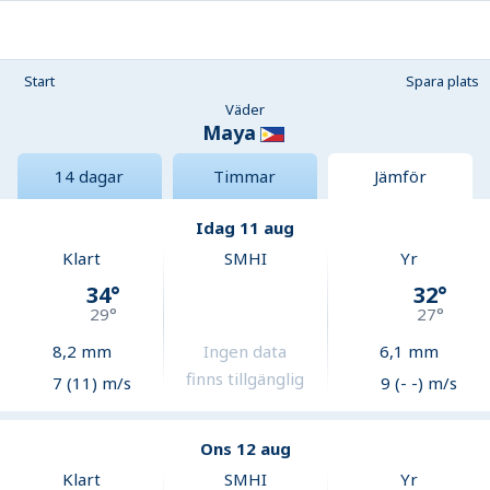
Start
Spara plats
Väder
Maya
14 dagar
Timmar
Jämför
Idag 11 aug
Klart
SMHI
Yr
34
°
32
°
29
°
27
°
8,2
mm
Ingen data
6,1
mm
finns tillgänglig
7 (11) m/s
9 (- -) m/s
Ons 12 aug
Klart
SMHI
Yr