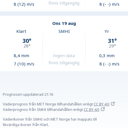
finns tillgänglig
8 (12) m/s
8 (- -) m/s
Ons 19 aug
Klart
SMHI
Yr
30
°
31
°
28
°
29
°
8,4
mm
Ingen data
0,3
mm
finns tillgänglig
7 (10) m/s
8 (- -) m/s
Prognosen uppdaterad
21:16
Väderprognos från MET Norge tillhandahållen
enligt
CC BY 4.0
Väderprognos från SMHI tillhandahållen
enligt
CC BY 4.0
Väderikoner från SMHI och MET Norge har mappats till
likvärdiga ikoner från Klart.