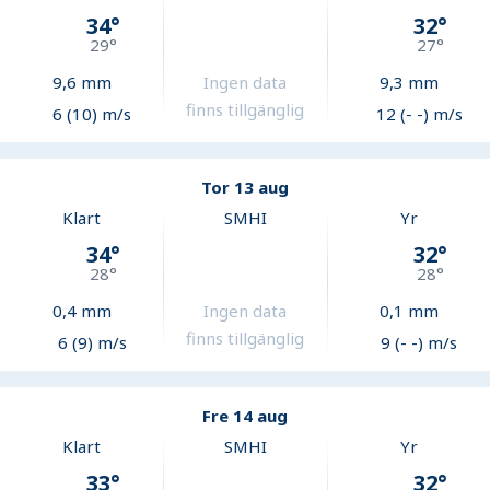
34
°
32
°
29
°
27
°
9,6
mm
Ingen data
9,3
mm
finns tillgänglig
6 (10) m/s
12 (- -) m/s
Tor 13 aug
Klart
SMHI
Yr
34
°
32
°
28
°
28
°
0,4
mm
Ingen data
0,1
mm
finns tillgänglig
6 (9) m/s
9 (- -) m/s
Fre 14 aug
Klart
SMHI
Yr
33
°
32
°