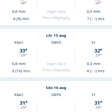
28
°
29
°
0,6
mm
Ingen data
0,5
mm
finns tillgänglig
6 (9) m/s
7 (- -) m/s
Lör 15 aug
Klart
SMHI
Yr
33
°
32
°
29
°
29
°
0,8
mm
Ingen data
0,3
mm
finns tillgänglig
5 (10) m/s
6 (- -) m/s
Sön 16 aug
Klart
SMHI
Yr
31
°
31
°
29
°
29
°