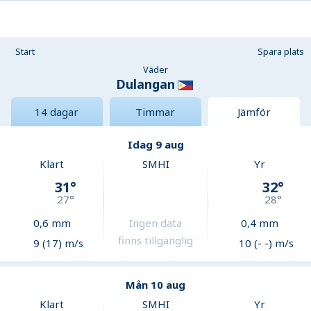
Start
Spara plats
Väder
Dulangan
14 dagar
Timmar
Jämför
Idag 9 aug
Klart
SMHI
Yr
31
°
32
°
27
°
28
°
0,6
mm
Ingen data
0,4
mm
finns tillgänglig
9 (17) m/s
10 (- -) m/s
Mån 10 aug
Klart
SMHI
Yr