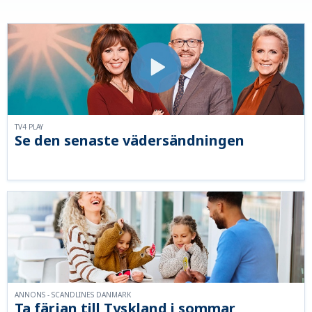
TV4 PLAY
Se den senaste vädersändningen
ANNONS - SCANDLINES DANMARK
Ta färjan till Tyskland i sommar