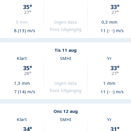
35
°
33
°
27
°
27
°
0
mm
Ingen data
0,3
mm
finns tillgänglig
8 (13) m/s
11 (- -) m/s
Tis 11 aug
Klart
SMHI
Yr
35
°
33
°
28
°
27
°
1,3
mm
Ingen data
1
mm
finns tillgänglig
7 (14) m/s
11 (- -) m/s
Ons 12 aug
Klart
SMHI
Yr
34
°
31
°