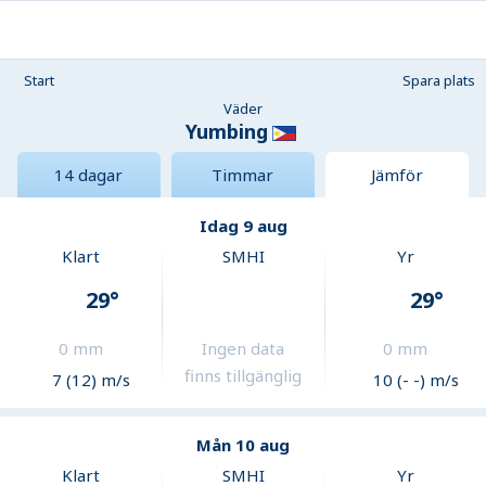
Start
Spara plats
Väder
Yumbing
14 dagar
Timmar
Jämför
Idag 9 aug
Klart
SMHI
Yr
29
°
29
°
0
mm
Ingen data
0
mm
finns tillgänglig
7 (12) m/s
10 (- -) m/s
Mån 10 aug
Klart
SMHI
Yr