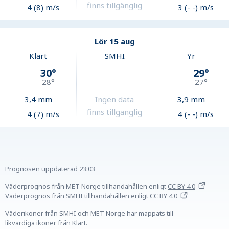
finns tillgänglig
4 (8) m/s
3 (- -) m/s
Lör 15 aug
Klart
SMHI
Yr
30
°
29
°
28
°
27
°
3,4
mm
Ingen data
3,9
mm
finns tillgänglig
4 (7) m/s
4 (- -) m/s
Prognosen uppdaterad
23:03
Väderprognos från MET Norge tillhandahållen
enligt
CC BY 4.0
Väderprognos från SMHI tillhandahållen
enligt
CC BY 4.0
Väderikoner från SMHI och MET Norge har mappats till
likvärdiga ikoner från Klart.