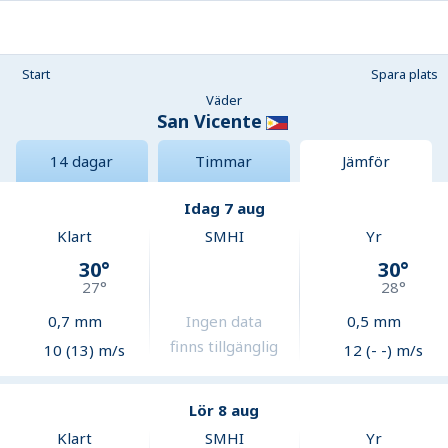
Start
Spara plats
Väder
San Vicente
14 dagar
Timmar
Jämför
Idag 7 aug
Klart
SMHI
Yr
30
°
30
°
27
°
28
°
0,7
mm
Ingen data
0,5
mm
finns tillgänglig
10 (13) m/s
12 (- -) m/s
Lör 8 aug
Klart
SMHI
Yr