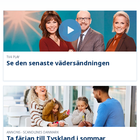
TV4 PLAY
Se den senaste vädersändningen
ANNONS - SCANDLINES DANMARK
Ta färjan till Tyskland i sommar