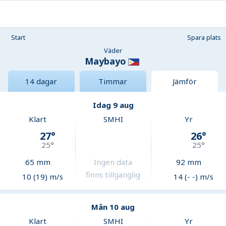
Start
Spara plats
Väder
Maybayo
14 dagar
Timmar
Jämför
Idag 9 aug
Klart
SMHI
Yr
27
°
26
°
25
°
25
°
65
mm
Ingen data
92
mm
finns tillgänglig
10 (19) m/s
14 (- -) m/s
Mån 10 aug
Klart
SMHI
Yr