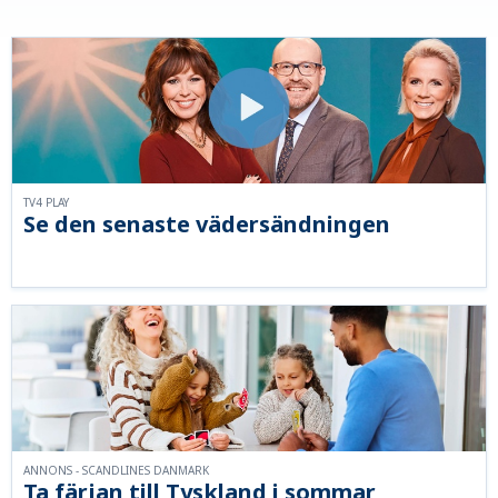
TV4 PLAY
Se den senaste vädersändningen
ANNONS - SCANDLINES DANMARK
Ta färjan till Tyskland i sommar