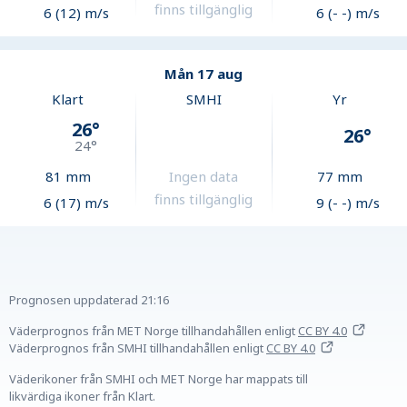
finns tillgänglig
6 (12) m/s
6 (- -) m/s
Mån 17 aug
Klart
SMHI
Yr
26
°
26
°
24
°
81
mm
Ingen data
77
mm
finns tillgänglig
6 (17) m/s
9 (- -) m/s
Prognosen uppdaterad
21:16
Väderprognos från MET Norge tillhandahållen
enligt
CC BY 4.0
Väderprognos från SMHI tillhandahållen
enligt
CC BY 4.0
Väderikoner från SMHI och MET Norge har mappats till
likvärdiga ikoner från Klart.