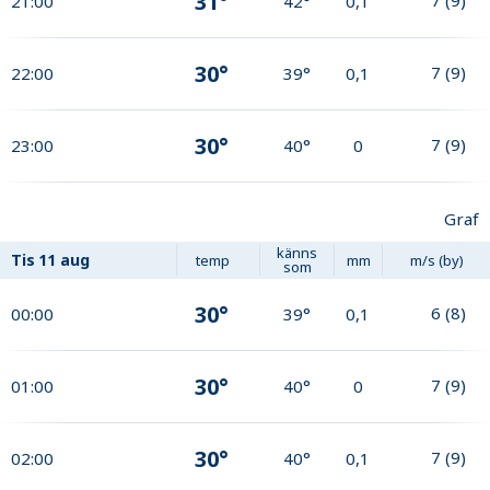
31°
21:00
42°
0,1
30°
7
(
9
)
22:00
39°
0,1
30°
7
(
9
)
23:00
40°
0
Graf
känns
Tis
11 aug
temp
mm
m/s (by)
som
30°
6
(
8
)
00:00
39°
0,1
30°
7
(
9
)
01:00
40°
0
30°
7
(
9
)
02:00
40°
0,1