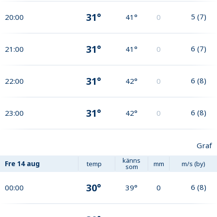
31°
5
(
7
)
20:00
41°
0
31°
6
(
7
)
21:00
41°
0
31°
6
(
8
)
22:00
42°
0
31°
6
(
8
)
23:00
42°
0
Graf
känns
Fre
14 aug
temp
mm
m/s (by)
som
30°
6
(
8
)
00:00
39°
0