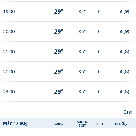
29°
8
(
9
)
19:00
34°
0
29°
8
(
9
)
20:00
35°
0
29°
8
(
8
)
21:00
35°
0
29°
8
(
8
)
22:00
35°
0
29°
8
(
8
)
23:00
35°
0
Graf
känns
Mån
17 aug
temp
mm
m/s (by)
som