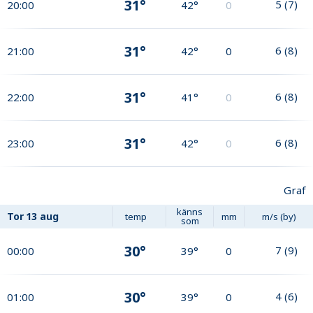
31°
5
(
7
)
20:00
42°
0
31°
6
(
8
)
21:00
42°
0
31°
6
(
8
)
22:00
41°
0
31°
6
(
8
)
23:00
42°
0
Graf
känns
Tor
13 aug
temp
mm
m/s (by)
som
30°
7
(
9
)
00:00
39°
0
30°
4
(
6
)
01:00
39°
0