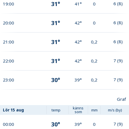
31°
6
(
8
)
19:00
41°
0
31°
6
(
8
)
20:00
42°
0
31°
6
(
8
)
21:00
42°
0,2
31°
7
(
9
)
22:00
42°
0,2
30°
7
(
9
)
23:00
39°
0,2
Graf
känns
Lör
15 aug
temp
mm
m/s (by)
som
30°
7
(
9
)
00:00
39°
0