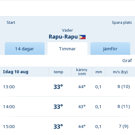
Start
Spara plats
Väder
Rapu-Rapu
14 dagar
Timmar
Jämför
Graf
känns
Idag
10 aug
temp
mm
m/s (by)
som
33°
8
(
10
)
13:00
44°
0,1
33°
8
(
11
)
14:00
43°
0,1
33°
7
(
9
)
15:00
44°
0,1