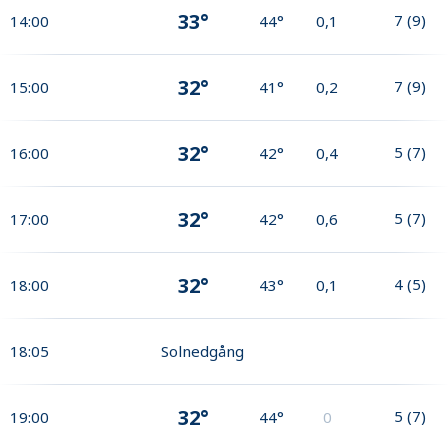
33°
7
(
9
)
14:00
44°
0,1
32°
7
(
9
)
15:00
41°
0,2
32°
5
(
7
)
16:00
42°
0,4
32°
5
(
7
)
17:00
42°
0,6
32°
4
(
5
)
18:00
43°
0,1
18:05
Solnedgång
32°
5
(
7
)
19:00
44°
0