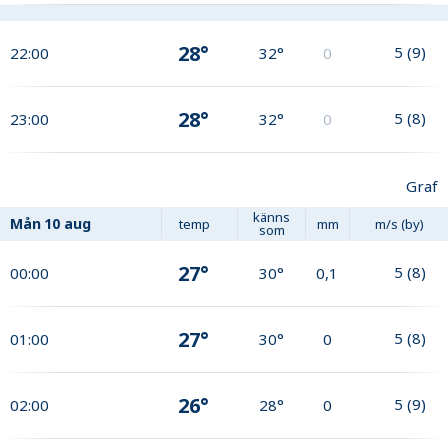
28°
5
(
9
)
22:00
32°
0
28°
5
(
8
)
23:00
32°
0
Graf
känns
Mån
10 aug
temp
mm
m/s (by)
som
27°
5
(
8
)
00:00
30°
0,1
27°
5
(
8
)
01:00
30°
0
26°
5
(
9
)
02:00
28°
0