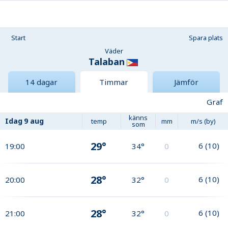
Start
Spara plats
Väder
Talaban
14 dagar
Timmar
Jämför
Graf
känns
Idag
9 aug
temp
mm
m/s (by)
som
29°
6
(
10
)
19:00
34°
0
28°
6
(
10
)
20:00
32°
0
28°
6
(
10
)
21:00
32°
0