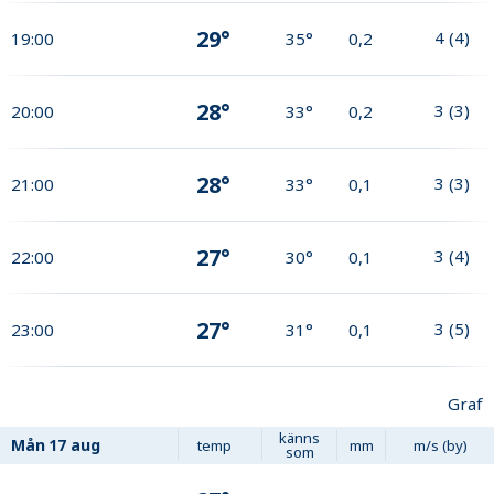
29°
4
(
4
)
19:00
35°
0,2
28°
3
(
3
)
20:00
33°
0,2
28°
3
(
3
)
21:00
33°
0,1
27°
3
(
4
)
22:00
30°
0,1
27°
3
(
5
)
23:00
31°
0,1
Graf
känns
Mån
17 aug
temp
mm
m/s (by)
som