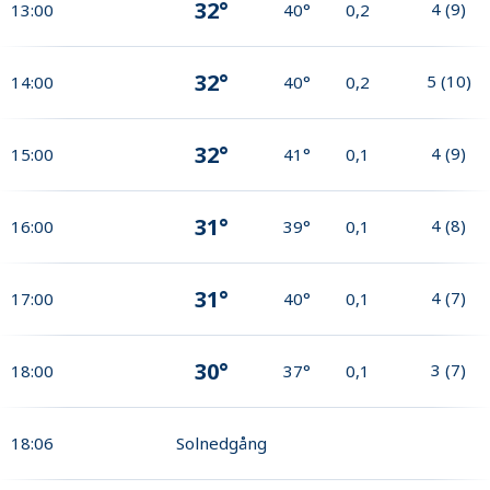
32°
4
(
9
)
13:00
40°
0,2
32°
5
(
10
)
14:00
40°
0,2
32°
4
(
9
)
15:00
41°
0,1
31°
4
(
8
)
16:00
39°
0,1
31°
4
(
7
)
17:00
40°
0,1
30°
3
(
7
)
18:00
37°
0,1
18:06
Solnedgång