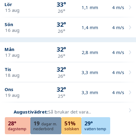
33°
Lör
1,1
mm
4
m/s
15 aug
26°
32°
Sön
1,4
mm
4
m/s
16 aug
26°
32°
Mån
2,8
mm
4
m/s
17 aug
26°
32°
Tis
3,3
mm
4
m/s
18 aug
26°
32°
Ons
3,3
mm
4
m/s
19 aug
25°
Augustivädret:
Så brukar det vara...
28°
19
51%
29°
dagar m.
dagstemp
nederbörd
solsken
vatten temp