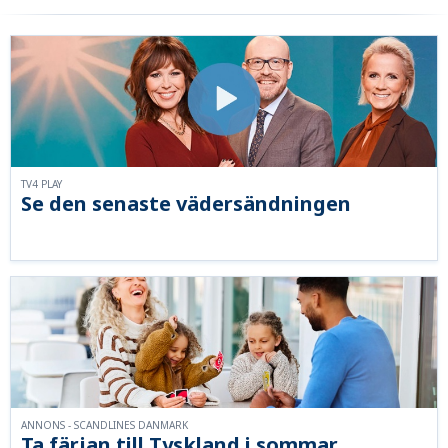
TV4 PLAY
Se den senaste vädersändningen
ANNONS - SCANDLINES DANMARK
Ta färjan till Tyskland i sommar