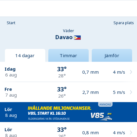
Start
Spara plats
Väder
Davao
14 dagar
Timmar
Jämför
33°
Idag
0,7
mm
4
m/s
6 aug
28°
33°
Fre
2,7
mm
5
m/s
7 aug
26°
Lör
8 aug
33°
Lör
0,8
mm
4
m/s
8 aug
26°