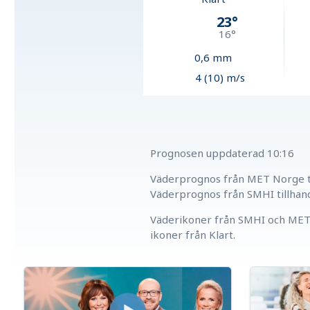
23
°
16
°
0,6
mm
4 (10) m/s
Prognosen uppdaterad
10:16
Väderprognos från MET Norge ti
Väderprognos från SMHI tillhan
Väderikoner från SMHI och MET 
ikoner från Klart.