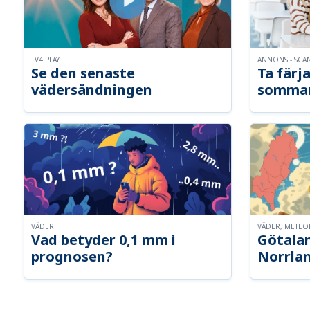
TV4 PLAY
ANNONS - SCA
Se den senaste
Ta färja
vädersändningen
somma
VÄDER
VÄDER, METE
Vad betyder 0,1 mm i
Götalan
prognosen?
Norrla