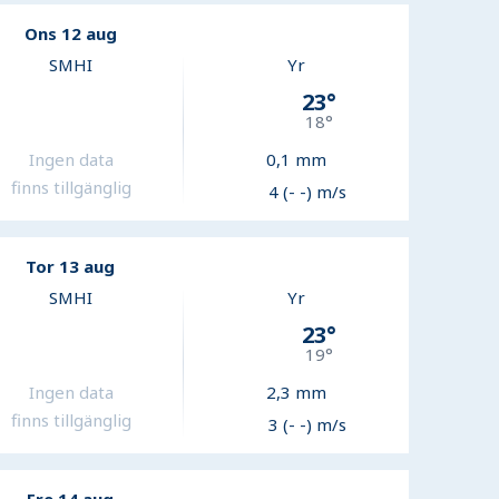
Ons 12 aug
SMHI
Yr
23
°
18
°
Ingen data
0,1
mm
finns tillgänglig
4 (- -) m/s
Tor 13 aug
SMHI
Yr
23
°
19
°
Ingen data
2,3
mm
finns tillgänglig
3 (- -) m/s