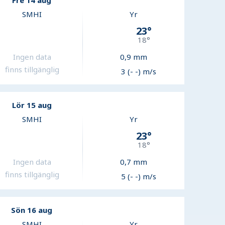
Fre 14 aug
SMHI
Yr
23
°
18
°
Ingen data
0,9
mm
finns tillgänglig
3 (- -) m/s
Lör 15 aug
SMHI
Yr
23
°
18
°
Ingen data
0,7
mm
finns tillgänglig
5 (- -) m/s
Sön 16 aug
SMHI
Yr