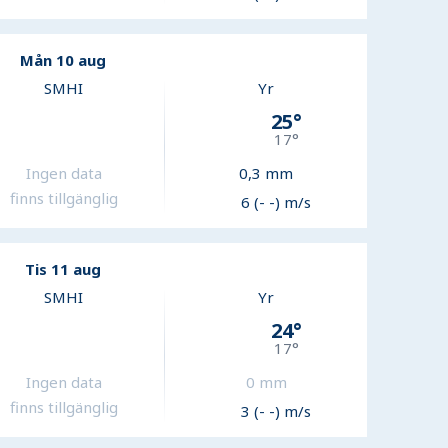
Mån 10 aug
SMHI
Yr
25
°
17
°
Ingen data
0,3
mm
finns tillgänglig
6 (- -) m/s
Tis 11 aug
SMHI
Yr
24
°
17
°
Ingen data
0
mm
finns tillgänglig
3 (- -) m/s