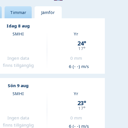
Timmar
Jämför
Idag 8 aug
SMHI
Yr
24
°
17
°
Ingen data
0
mm
finns tillgänglig
6 (- -) m/s
Sön 9 aug
SMHI
Yr
23
°
17
°
Ingen data
0
mm
finns tillgänglig
6 (- -) m/s