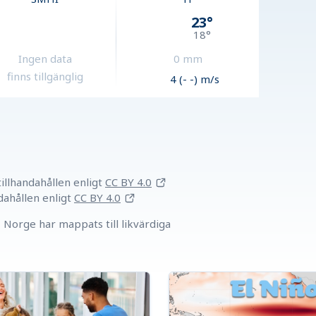
23
°
18
°
Ingen data
0
mm
finns tillgänglig
4 (- -) m/s
llhandahållen
enligt
CC BY 4.0
dahållen
enligt
CC BY 4.0
Norge har mappats till likvärdiga