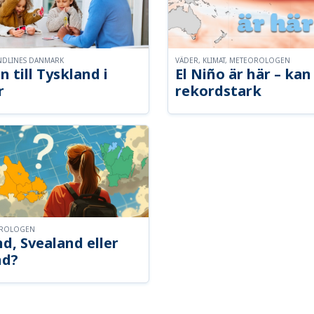
NDLINES DANMARK
VÄDER, KLIMAT, METEOROLOGEN
n till Tyskland i
El Niño är här – kan 
r
rekordstark
OROLOGEN
d, Svealand eller
nd?