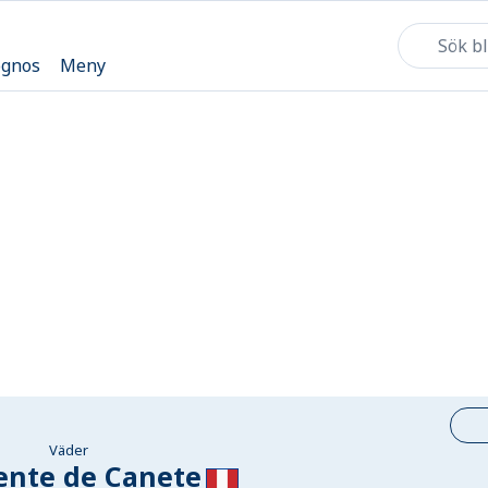
ognos
Meny
Väder
ente de Canete