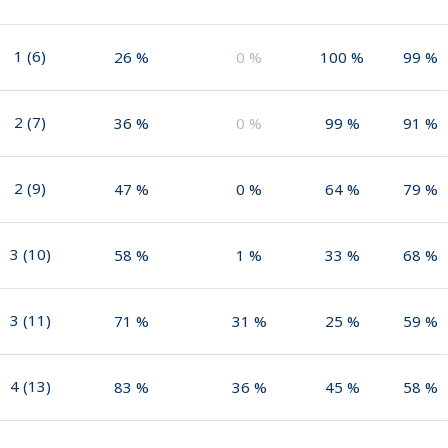
1
(
6
)
26
%
0
%
100
%
99
%
2
(
7
)
36
%
0
%
99
%
91
%
2
(
9
)
47
%
0
%
64
%
79
%
3
(
10
)
58
%
1
%
33
%
68
%
3
(
11
)
71
%
31
%
25
%
59
%
4
(
13
)
83
%
36
%
45
%
58
%