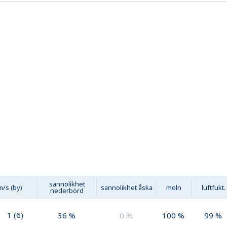
sannolikhet
m/s (by)
sannolikhet åska
moln
luftfukt.
nederbörd
1
(
6
)
36
%
0
%
100
%
99
%