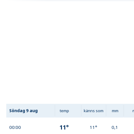
Söndag
9 aug
temp
känns som
mm
11°
00:00
11°
0,1