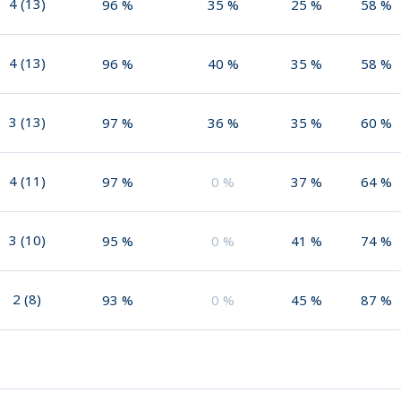
4
(
13
)
96
%
35
%
25
%
58
%
4
(
13
)
96
%
40
%
35
%
58
%
3
(
13
)
97
%
36
%
35
%
60
%
4
(
11
)
97
%
0
%
37
%
64
%
3
(
10
)
95
%
0
%
41
%
74
%
2
(
8
)
93
%
0
%
45
%
87
%