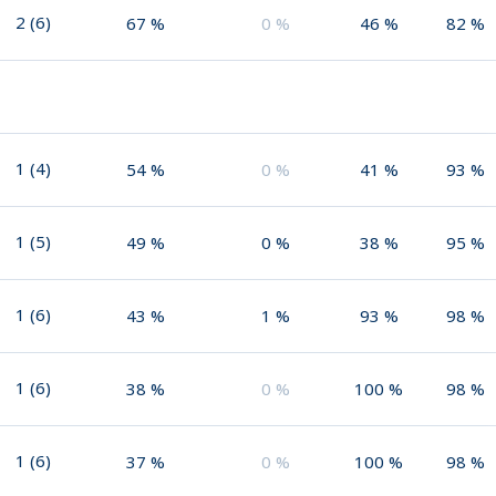
2
(
6
)
67
%
0
%
46
%
82
%
1
(
4
)
54
%
0
%
41
%
93
%
1
(
5
)
49
%
0
%
38
%
95
%
1
(
6
)
43
%
1
%
93
%
98
%
1
(
6
)
38
%
0
%
100
%
98
%
1
(
6
)
37
%
0
%
100
%
98
%