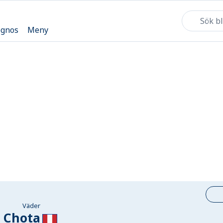
ognos
Meny
Väder
Chota