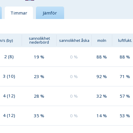
Timmar
Jämför
sannolikhet
m/s (by)
sannolikhet åska
moln
luftfukt.
nederbörd
2
(
8
)
19
%
0
%
88
%
88
%
3
(
10
)
23
%
0
%
92
%
71
%
4
(
12
)
28
%
0
%
32
%
57
%
4
(
12
)
35
%
0
%
14
%
53
%