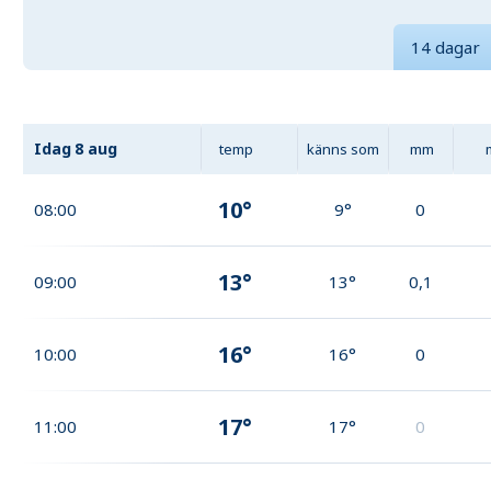
14 dagar
Idag
8 aug
temp
känns som
mm
10°
08:00
9°
0
13°
09:00
13°
0,1
16°
10:00
16°
0
17°
11:00
17°
0