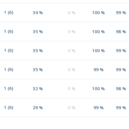
1
(
6
)
34
%
0
%
100
%
99
%
1
(
6
)
35
%
0
%
100
%
98
%
1
(
6
)
35
%
0
%
100
%
99
%
1
(
6
)
35
%
0
%
99
%
99
%
1
(
6
)
32
%
0
%
100
%
98
%
1
(
6
)
29
%
0
%
99
%
99
%