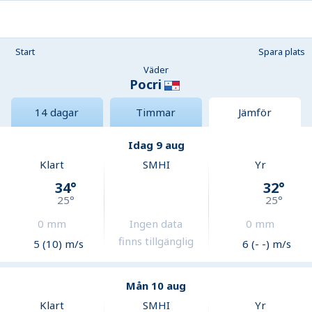
Start
Spara plats
Väder
Pocri
14 dagar
Timmar
Jämför
Idag 9 aug
Klart
SMHI
Yr
34
°
32
°
25
°
25
°
0
mm
Ingen data
0
mm
finns tillgänglig
5 (10) m/s
6 (- -) m/s
Mån 10 aug
Klart
SMHI
Yr