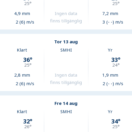
25
°
25
°
4,9
mm
Ingen data
7,2
mm
finns tillgänglig
2 (6) m/s
3 (- -) m/s
Tor 13 aug
Klart
SMHI
Yr
36
°
33
°
25
°
24
°
2,8
mm
Ingen data
1,9
mm
finns tillgänglig
2 (6) m/s
2 (- -) m/s
Fre 14 aug
Klart
SMHI
Yr
32
°
34
°
26
°
25
°