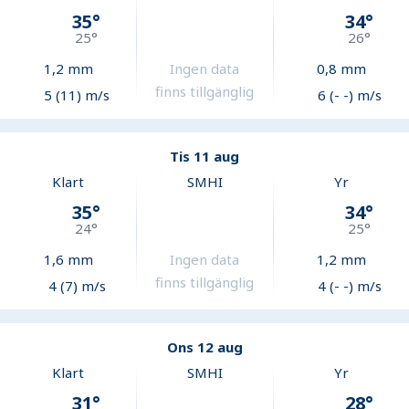
35
°
34
°
25
°
26
°
1,2
mm
Ingen data
0,8
mm
finns tillgänglig
5 (11) m/s
6 (- -) m/s
Tis 11 aug
Klart
SMHI
Yr
35
°
34
°
24
°
25
°
1,6
mm
Ingen data
1,2
mm
finns tillgänglig
4 (7) m/s
4 (- -) m/s
Ons 12 aug
Klart
SMHI
Yr
31
°
28
°