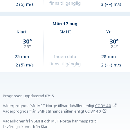
finns tillgänglig
2 (5) m/s
3 (- -) m/s
Mån 17 aug
Klart
SMHI
Yr
30
°
30
°
25
°
24
°
25
mm
Ingen data
28
mm
finns tillgänglig
2 (5) m/s
2 (- -) m/s
Prognosen uppdaterad
07:15
Väderprognos från MET Norge tillhandahållen
enligt
CC BY 4.0
Väderprognos från SMHI tillhandahållen
enligt
CC BY 4.0
Väderikoner från SMHI och MET Norge har mappats till
likvärdiga ikoner från Klart.