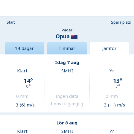
Start
Spara plats
Väder
Opua
14 dagar
Timmar
Jämför
Idag 7 aug
Klart
SMHI
Yr
14
°
13
°
6
°
7
°
0
mm
Ingen data
0
mm
finns tillgänglig
3 (6) m/s
3 (- -) m/s
Lör 8 aug
Klart
SMHI
Yr