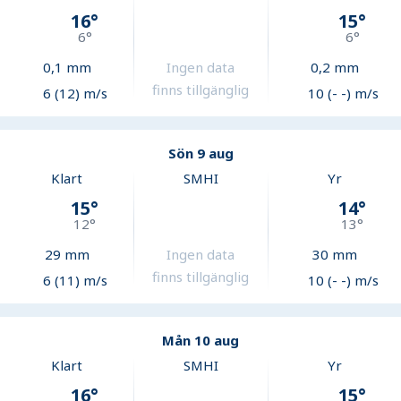
16
°
15
°
6
°
6
°
0,1
mm
Ingen data
0,2
mm
finns tillgänglig
6 (12) m/s
10 (- -) m/s
Sön 9 aug
Klart
SMHI
Yr
15
°
14
°
12
°
13
°
29
mm
Ingen data
30
mm
finns tillgänglig
6 (11) m/s
10 (- -) m/s
Mån 10 aug
Klart
SMHI
Yr
16
°
15
°