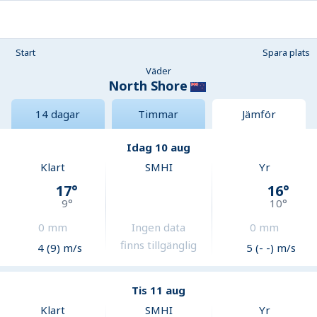
Start
Spara plats
Väder
North Shore
14 dagar
Timmar
Jämför
Idag 10 aug
Klart
SMHI
Yr
17
°
16
°
9
°
10
°
0
mm
Ingen data
0
mm
finns tillgänglig
4 (9) m/s
5 (- -) m/s
Tis 11 aug
Klart
SMHI
Yr