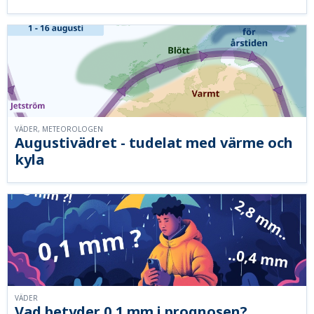
VÄDER, METEOROLOGEN
Augustivädret - tudelat med värme och
kyla
VÄDER
Vad betyder 0,1 mm i prognosen?