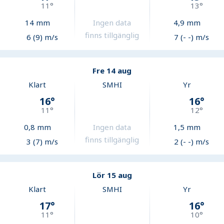
11
°
13
°
14
mm
Ingen data
4,9
mm
finns tillgänglig
6 (9) m/s
7 (- -) m/s
Fre 14 aug
Klart
SMHI
Yr
16
°
16
°
11
°
12
°
0,8
mm
Ingen data
1,5
mm
finns tillgänglig
3 (7) m/s
2 (- -) m/s
Lör 15 aug
Klart
SMHI
Yr
17
°
16
°
11
°
10
°