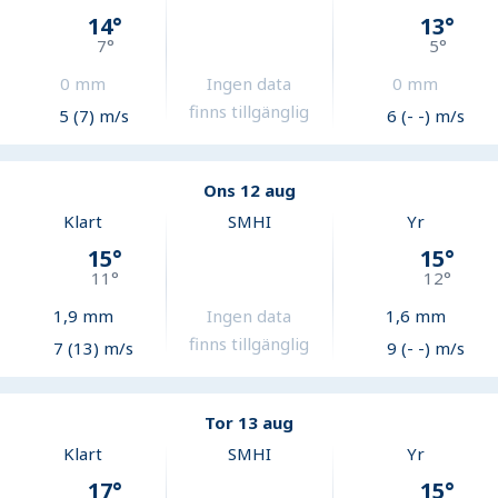
14
°
13
°
7
°
5
°
0
mm
Ingen data
0
mm
finns tillgänglig
5 (7) m/s
6 (- -) m/s
Ons 12 aug
Klart
SMHI
Yr
15
°
15
°
11
°
12
°
1,9
mm
Ingen data
1,6
mm
finns tillgänglig
7 (13) m/s
9 (- -) m/s
Tor 13 aug
Klart
SMHI
Yr
17
°
15
°