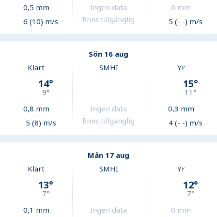
0,5
mm
Ingen data
0
mm
finns tillgänglig
6 (10) m/s
5 (- -) m/s
Sön 16 aug
Klart
SMHI
Yr
14
°
15
°
9
°
11
°
0,8
mm
Ingen data
0,3
mm
finns tillgänglig
5 (8) m/s
4 (- -) m/s
Mån 17 aug
Klart
SMHI
Yr
13
°
12
°
7
°
7
°
0,1
mm
Ingen data
0
mm