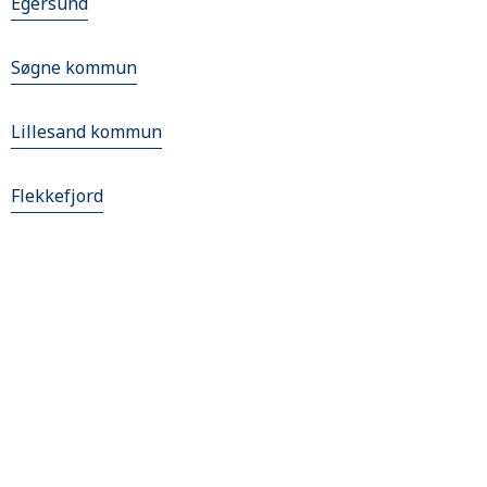
Egersund
Søgne kommun
Lillesand kommun
Flekkefjord