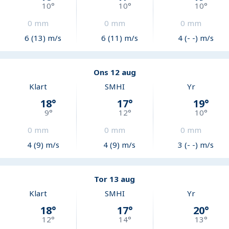
10
°
10
°
10
°
0
mm
0
mm
0
mm
6 (13) m/s
6 (11) m/s
4 (- -) m/s
Ons 12 aug
Klart
SMHI
Yr
18
°
17
°
19
°
9
°
12
°
10
°
0
mm
0
mm
0
mm
4 (9) m/s
4 (9) m/s
3 (- -) m/s
Tor 13 aug
Klart
SMHI
Yr
18
°
17
°
20
°
12
°
14
°
13
°