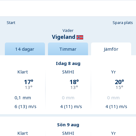
Start
Spara plats
Väder
Vigeland
14 dagar
Timmar
Jämför
Idag 8 aug
Klart
SMHI
Yr
17
°
18
°
20
°
13
°
13
°
15
°
0,1
mm
0
mm
0
mm
6 (13) m/s
4 (11) m/s
4 (11) m/s
Sön 9 aug
Klart
SMHI
Yr