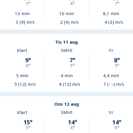
7
°
4
°
7
°
13
mm
10
mm
8,1
mm
3 (9) m/s
2 (9) m/s
4 (3) m/s
Tis 11 aug
Klart
SMHI
Yr
9
°
7
°
8
°
6
°
3
°
5
°
5
mm
4
mm
4,4
mm
5 (12) m/s
4 (12) m/s
7 (- -) m/s
Ons 12 aug
Klart
SMHI
Yr
15
°
14
°
14
°
5
°
4
°
6
°