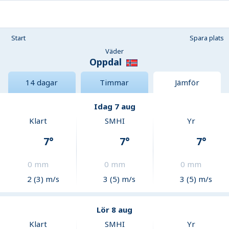
Start
Spara plats
Väder
Oppdal
14 dagar
Timmar
Jämför
Idag 7 aug
Klart
SMHI
Yr
7
°
7
°
7
°
0
mm
0
mm
0
mm
2 (3) m/s
3 (5) m/s
3 (5) m/s
Lör 8 aug
Klart
SMHI
Yr