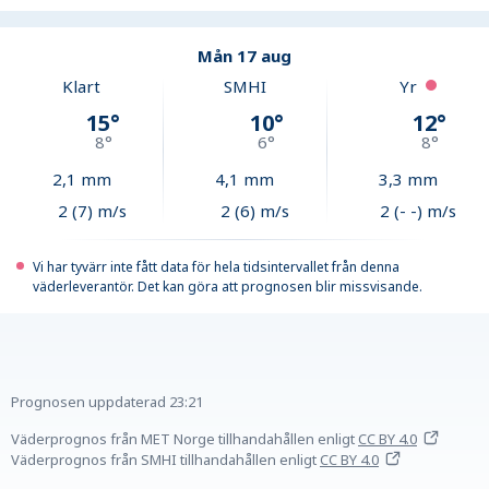
Mån 17 aug
Klart
SMHI
Yr
15
°
10
°
12
°
8
°
6
°
8
°
2,1
mm
4,1
mm
3,3
mm
2 (7) m/s
2 (6) m/s
2 (- -) m/s
Vi har tyvärr inte fått data för hela tidsintervallet från denna
väderleverantör. Det kan göra att prognosen blir missvisande.
Prognosen uppdaterad
23:21
Väderprognos från MET Norge tillhandahållen
enligt
CC BY 4.0
Väderprognos från SMHI tillhandahållen
enligt
CC BY 4.0