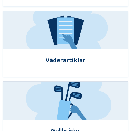
Väderartiklar
Golfväder