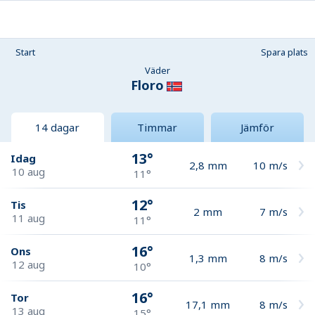
Start
Spara plats
Väder
Floro
14 dagar
Timmar
Jämför
13°
Idag
2,8
mm
10
m/s
10 aug
11°
12°
Tis
2
mm
7
m/s
11 aug
11°
16°
Ons
1,3
mm
8
m/s
12 aug
10°
16°
Tor
17,1
mm
8
m/s
13 aug
15°