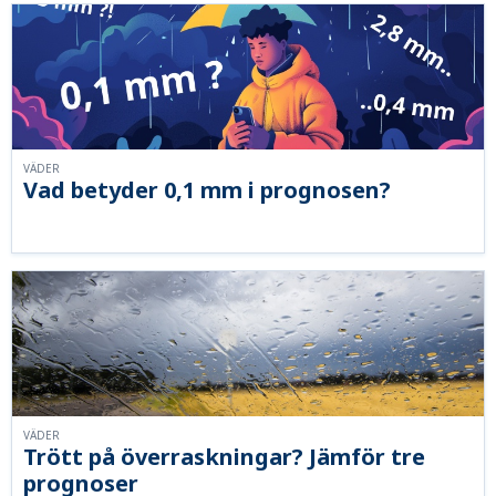
VÄDER
Vad betyder 0,1 mm i prognosen?
VÄDER
Trött på överraskningar? Jämför tre
prognoser