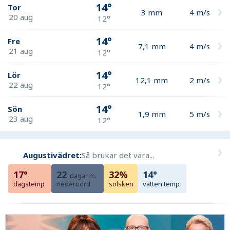
14°
Tor
3
mm
4
m/s
20 aug
12°
14°
Fre
7,1
mm
4
m/s
21 aug
12°
14°
Lör
12,1
mm
2
m/s
22 aug
12°
14°
Sön
1,9
mm
5
m/s
23 aug
12°
Augustivädret:
Så brukar det vara...
17°
22
32%
14°
dagar m.
dagstemp
nederbörd
solsken
vatten temp