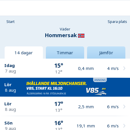
Start
Spara plats
Väder
Hommersak
14 dagar
Timmar
Jämför
15°
Idag
0,4
mm
4
m/s
7 aug
12°
Lör
8 aug
17°
Lör
2,5
mm
6
m/s
8 aug
13°
16°
Sön
19,1
mm
6
m/s
9 aug
13°