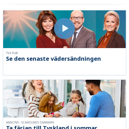
TV4 PLAY
Se den senaste vädersändningen
ANNONS - SCANDLINES DANMARK
Ta färjan till Tyskland i sommar