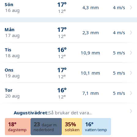
17°
Sön
4,3
mm
4
m/s
16 aug
12°
17°
Mån
2,3
mm
4
m/s
17 aug
12°
16°
Tis
10,9
mm
5
m/s
18 aug
12°
17°
Ons
10,1
mm
5
m/s
19 aug
12°
16°
Tor
7,1
mm
5
m/s
20 aug
12°
Augustivädret:
Så brukar det vara...
18°
23
35%
16°
dagar m.
dagstemp
nederbörd
solsken
vatten temp