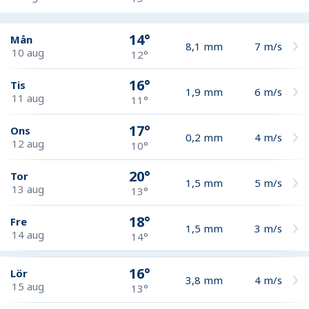
14°
Mån
8,1
mm
7
m/s
10 aug
12°
16°
Tis
1,9
mm
6
m/s
11 aug
11°
17°
Ons
0,2
mm
4
m/s
12 aug
10°
20°
Tor
1,5
mm
5
m/s
13 aug
13°
18°
Fre
1,5
mm
3
m/s
14 aug
14°
16°
Lör
3,8
mm
4
m/s
15 aug
13°