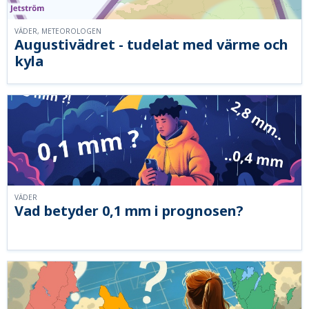
VÄDER, METEOROLOGEN
Augustivädret - tudelat med värme och
kyla
VÄDER
Vad betyder 0,1 mm i prognosen?