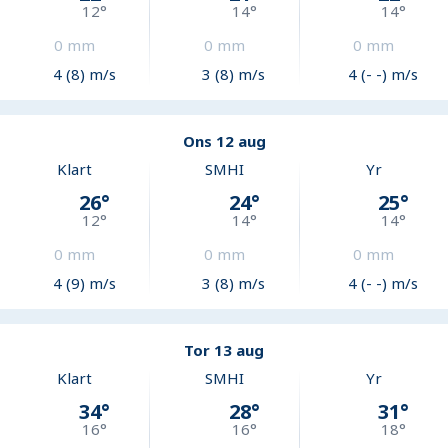
12
°
14
°
14
°
0
mm
0
mm
0
mm
4 (8) m/s
3 (8) m/s
4 (- -) m/s
Ons 12 aug
Klart
SMHI
Yr
26
°
24
°
25
°
12
°
14
°
14
°
0
mm
0
mm
0
mm
4 (9) m/s
3 (8) m/s
4 (- -) m/s
Tor 13 aug
Klart
SMHI
Yr
34
°
28
°
31
°
16
°
16
°
18
°