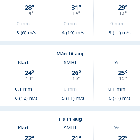
28
°
31
°
29
°
14
°
14
°
13
°
0
mm
0
mm
0
mm
3 (6) m/s
4 (10) m/s
3 (- -) m/s
Mån 10 aug
Klart
SMHI
Yr
24
°
26
°
25
°
14
°
15
°
15
°
0,1
mm
0
mm
0,1
mm
6 (12) m/s
5 (11) m/s
6 (- -) m/s
Tis 11 aug
Klart
SMHI
Yr
22
°
21
°
22
°