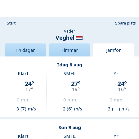
Start
Spara plats
Väder
Veghel
14 dagar
Timmar
Jämför
Idag 8 aug
Klart
SMHI
Yr
24
°
27
°
24
°
17
°
19
°
16
°
0
mm
0
mm
0
mm
3 (7) m/s
2 (6) m/s
3 (- -) m/s
Sön 9 aug
Klart
SMHI
Yr