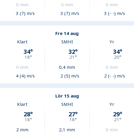
0
mm
0
mm
0
mm
3 (7) m/s
3 (7) m/s
3 (- -) m/s
Fre 14 aug
Klart
SMHI
Yr
34
°
32
°
34
°
18
°
21
°
20
°
0
mm
0,4
mm
0
mm
4 (4) m/s
2 (5) m/s
2 (- -) m/s
Lör 15 aug
Klart
SMHI
Yr
28
°
27
°
29
°
18
°
18
°
21
°
2
mm
2,1
mm
0
mm