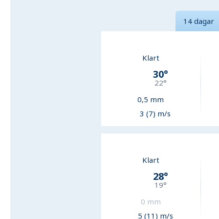
14 dagar
Klart
30
°
22
°
0,5
mm
3 (7) m/s
Klart
28
°
19
°
0
mm
5 (11) m/s