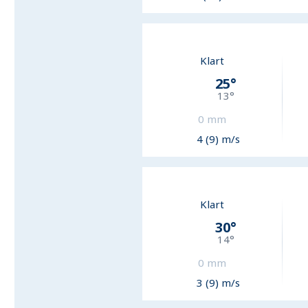
Klart
25
°
13
°
0
mm
4 (9) m/s
Klart
30
°
14
°
0
mm
3 (9) m/s