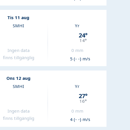
Tis 11 aug
SMHI
Yr
24
°
14
°
Ingen data
0
mm
finns tillgänglig
5 (- -) m/s
Ons 12 aug
SMHI
Yr
27
°
16
°
Ingen data
0
mm
finns tillgänglig
4 (- -) m/s