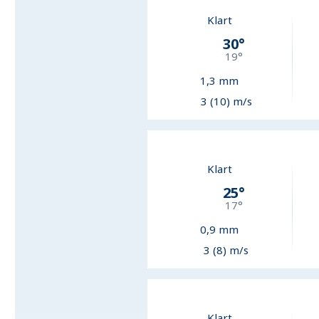
Klart
30
°
19
°
1,3
mm
3 (10) m/s
Klart
25
°
17
°
0,9
mm
3 (8) m/s
Klart