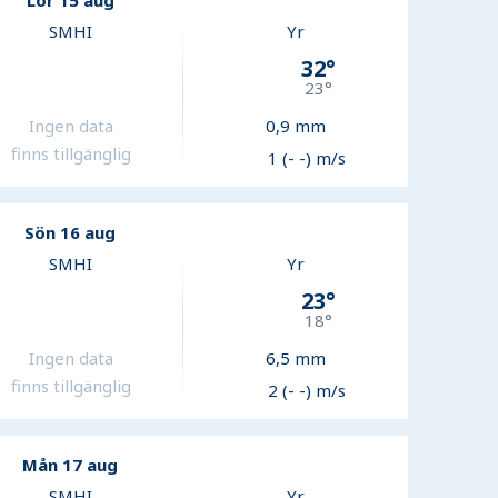
Lör 15 aug
SMHI
Yr
32
°
23
°
Ingen data
0,9
mm
finns tillgänglig
1 (- -) m/s
Sön 16 aug
SMHI
Yr
23
°
18
°
Ingen data
6,5
mm
finns tillgänglig
2 (- -) m/s
Mån 17 aug
SMHI
Yr