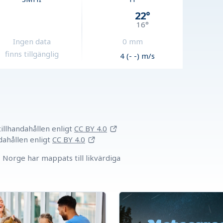
22
°
16
°
Ingen data
0
mm
finns tillgänglig
4 (- -) m/s
llhandahållen
enligt
CC BY 4.0
dahållen
enligt
CC BY 4.0
Norge har mappats till likvärdiga