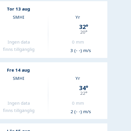
Tor 13 aug
SMHI
Yr
32
°
20
°
Ingen data
0
mm
finns tillgänglig
3 (- -) m/s
Fre 14 aug
SMHI
Yr
34
°
22
°
Ingen data
0
mm
finns tillgänglig
2 (- -) m/s