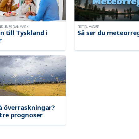
NDLINES DANMARK
FRITID, VÄDER
n till Tyskland i
Så ser du meteorre
r
å överraskningar?
tre prognoser