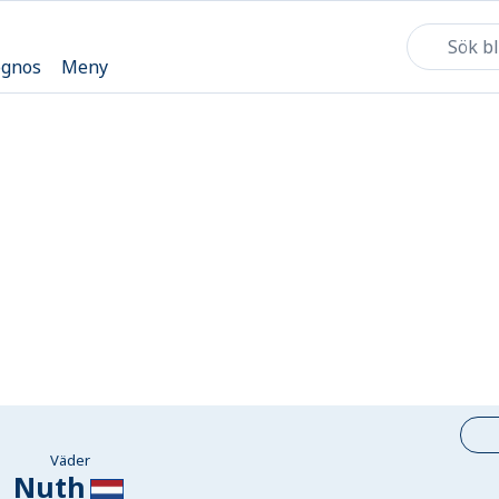
ognos
Meny
Väder
Nuth