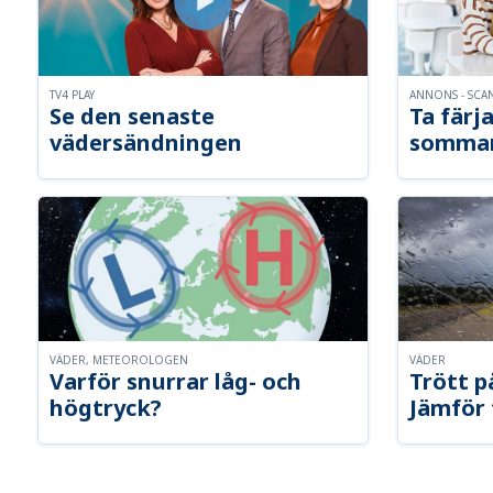
TV4 PLAY
ANNONS - SCA
Se den senaste
Ta färja
vädersändningen
somma
VÄDER, METEOROLOGEN
VÄDER
Varför snurrar låg- och
Trött p
högtryck?
Jämför 