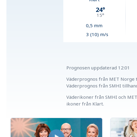
24
°
15
°
0,5
mm
3 (10) m/s
Prognosen uppdaterad
12:01
Väderprognos från MET Norge ti
Väderprognos från SMHI tillhan
Väderikoner från SMHI och MET 
ikoner från Klart.