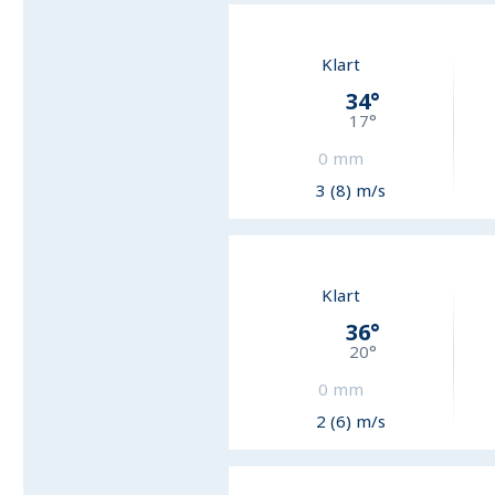
Klart
34
°
17
°
0
mm
3 (8) m/s
Klart
36
°
20
°
0
mm
2 (6) m/s