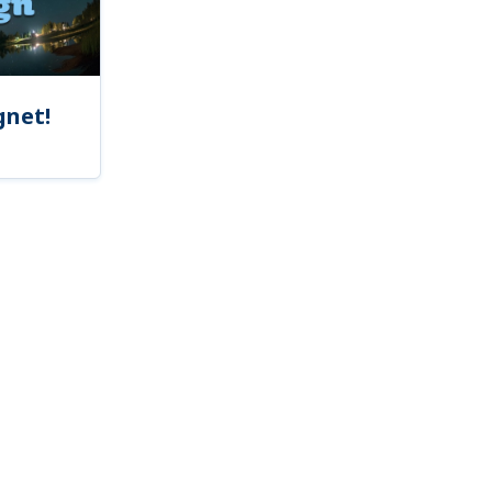
gnet!