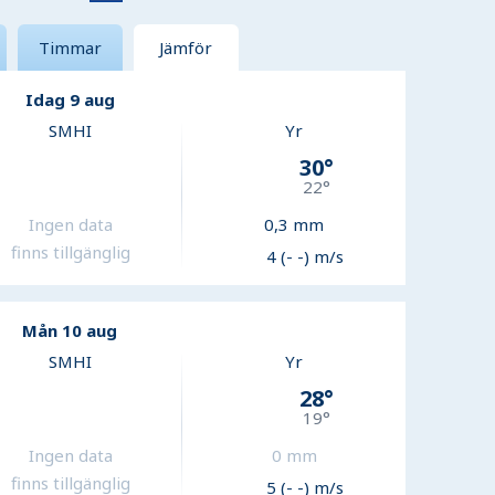
Timmar
Jämför
Idag 9 aug
SMHI
Yr
30
°
22
°
Ingen data
0,3
mm
finns tillgänglig
4 (- -) m/s
Mån 10 aug
SMHI
Yr
28
°
19
°
Ingen data
0
mm
finns tillgänglig
5 (- -) m/s