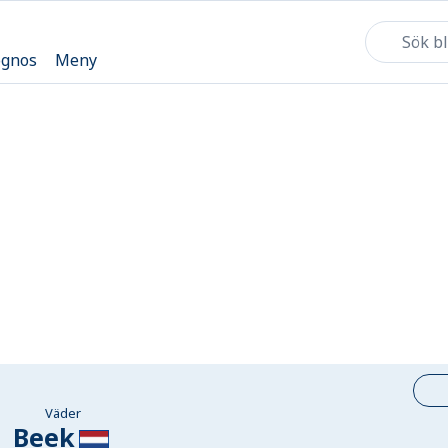
ognos
Meny
Väder
Beek