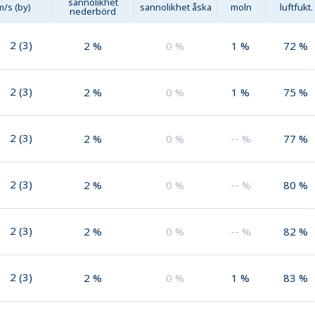
sannolikhet
m/s (by)
sannolikhet åska
moln
luftfukt.
nederbörd
2
(
3
)
2
%
0
%
1
%
72
%
2
(
3
)
2
%
0
%
1
%
75
%
2
(
3
)
2
%
0
%
--
%
77
%
2
(
3
)
2
%
0
%
--
%
80
%
2
(
3
)
2
%
0
%
--
%
82
%
2
(
3
)
2
%
0
%
1
%
83
%