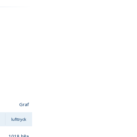
Graf
lufttryck
1018
hPa