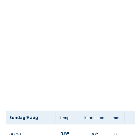
Söndag
9 aug
temp
känns som
mm
20°
00:00
20°
0