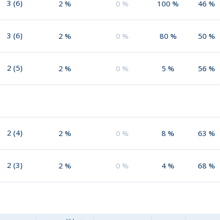
3
(
6
)
2
%
0
%
100
%
46
%
3
(
6
)
2
%
0
%
80
%
50
%
2
(
5
)
2
%
0
%
5
%
56
%
2
(
4
)
2
%
0
%
8
%
63
%
2
(
3
)
2
%
0
%
4
%
68
%