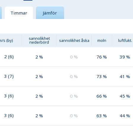
Timmar
Jämför
sannolikhet
m/s (by)
sannolikhet åska
moln
luftfukt.
nederbörd
2
(
6
)
2
%
0
%
76
%
39
%
3
(
7
)
2
%
0
%
73
%
41
%
3
(
6
)
2
%
0
%
66
%
45
%
3
(
6
)
2
%
0
%
63
%
44
%