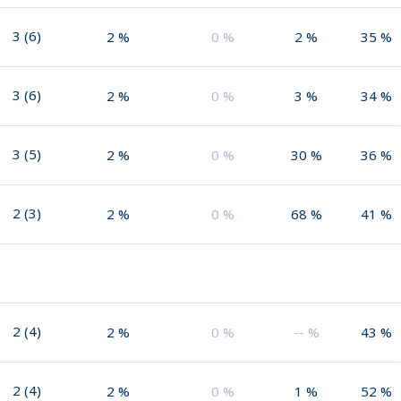
3
(
6
)
2
%
0
%
2
%
35
%
3
(
6
)
2
%
0
%
3
%
34
%
3
(
5
)
2
%
0
%
30
%
36
%
2
(
3
)
2
%
0
%
68
%
41
%
2
(
4
)
2
%
0
%
--
%
43
%
2
(
4
)
2
%
0
%
1
%
52
%