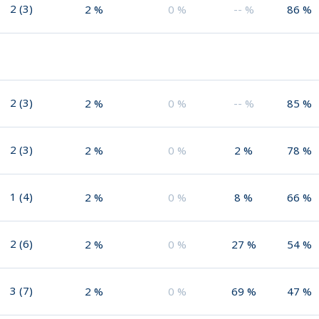
2
(
3
)
2
%
0
%
--
%
86
%
2
(
3
)
2
%
0
%
--
%
85
%
2
(
3
)
2
%
0
%
2
%
78
%
1
(
4
)
2
%
0
%
8
%
66
%
2
(
6
)
2
%
0
%
27
%
54
%
3
(
7
)
2
%
0
%
69
%
47
%