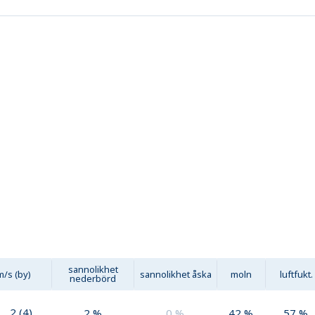
sannolikhet
m/s (by)
sannolikhet åska
moln
luftfukt.
nederbörd
2
(
4
)
2
%
0
%
42
%
57
%