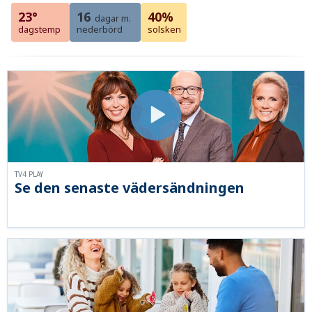
23°
16
40%
dagar m.
dagstemp
nederbörd
solsken
TV4 PLAY
Se den senaste vädersändningen