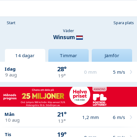
Start
Spara plats
Väder
Winsum
14 dagar
Timmar
Jämför
28°
Idag
0
mm
5
m/s
9 aug
19°
21°
Mån
1,2
mm
6
m/s
10 aug
13°
19°
Tis