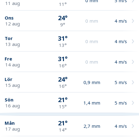
0
mm
5
m/s
11 aug
11°
24°
Ons
0
mm
4
m/s
12 aug
9°
31°
Tor
0
mm
4
m/s
13 aug
13°
31°
Fre
0
mm
4
m/s
14 aug
16°
24°
Lör
0,9
mm
5
m/s
15 aug
16°
21°
Sön
1,4
mm
5
m/s
16 aug
15°
21°
Mån
2,7
mm
4
m/s
17 aug
14°