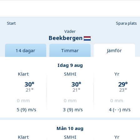
Start
Spara plats
Väder
Beekbergen
14 dagar
Timmar
Jämför
Idag 9 aug
Klart
SMHI
Yr
30
°
30
°
29
°
21
°
21
°
23
°
0
mm
0
mm
0
mm
5 (9) m/s
3 (9) m/s
4 (- -) m/s
Mån 10 aug
Klart
SMHI
Yr