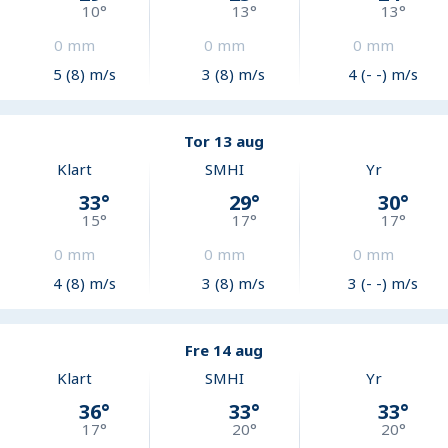
10
°
13
°
13
°
0
mm
0
mm
0
mm
5 (8) m/s
3 (8) m/s
4 (- -) m/s
Tor 13 aug
Klart
SMHI
Yr
33
°
29
°
30
°
15
°
17
°
17
°
0
mm
0
mm
0
mm
4 (8) m/s
3 (8) m/s
3 (- -) m/s
Fre 14 aug
Klart
SMHI
Yr
36
°
33
°
33
°
17
°
20
°
20
°