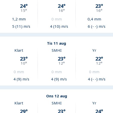
24
°
24
°
23
°
15
°
16
°
16
°
1,2
mm
0
mm
0,4
mm
5 (11) m/s
4 (10) m/s
6 (- -) m/s
Tis 11 aug
Klart
SMHI
Yr
23
°
23
°
22
°
10
°
12
°
12
°
0
mm
0
mm
0
mm
4 (9) m/s
4 (9) m/s
4 (- -) m/s
Ons 12 aug
Klart
SMHI
Yr
29
°
23
°
24
°