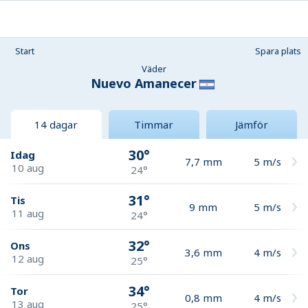
Start
Spara plats
Väder
Nuevo Amanecer
14 dagar
Timmar
Jämför
30°
Idag
7,7
mm
5
m/s
10 aug
24°
31°
Tis
9
mm
5
m/s
11 aug
24°
32°
Ons
3,6
mm
4
m/s
12 aug
25°
34°
Tor
0,8
mm
4
m/s
13 aug
25°