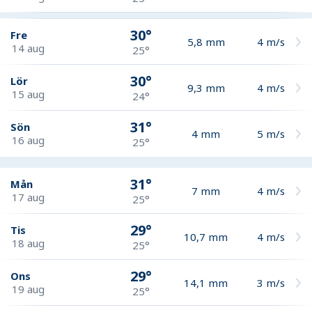
30°
Fre
5,8
mm
4
m/s
14 aug
25°
30°
Lör
9,3
mm
4
m/s
15 aug
24°
31°
Sön
4
mm
5
m/s
16 aug
25°
31°
Mån
7
mm
4
m/s
17 aug
25°
29°
Tis
10,7
mm
4
m/s
18 aug
25°
29°
Ons
14,1
mm
3
m/s
19 aug
25°