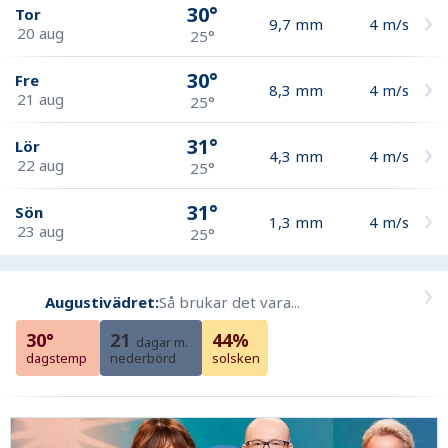
30°
Tor
9,7
mm
4
m/s
20 aug
25°
30°
Fre
8,3
mm
4
m/s
21 aug
25°
31°
Lör
4,3
mm
4
m/s
22 aug
25°
31°
Sön
1,3
mm
4
m/s
23 aug
25°
Augustivädret:
Så brukar det vara...
30°
21
44%
dagar m.
dagstemp
nederbörd
solsken