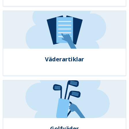
Väderartiklar
Golfväder