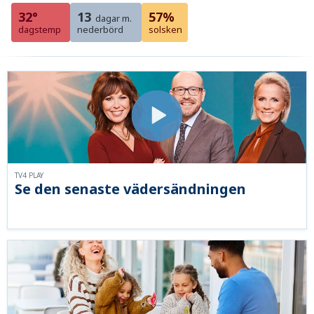
32°
13
57%
dagar m.
dagstemp
nederbörd
solsken
TV4 PLAY
Se den senaste vädersändningen