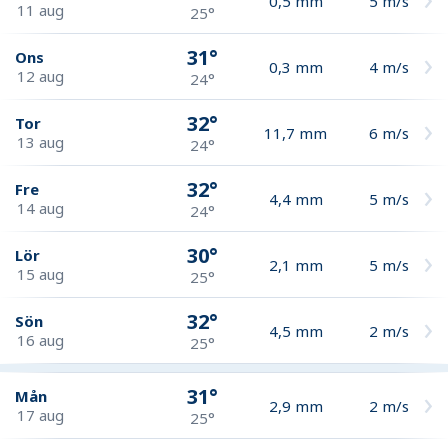
0,5
mm
5
m/s
11 aug
25°
31°
Ons
0,3
mm
4
m/s
12 aug
24°
32°
Tor
11,7
mm
6
m/s
13 aug
24°
32°
Fre
4,4
mm
5
m/s
14 aug
24°
30°
Lör
2,1
mm
5
m/s
15 aug
25°
32°
Sön
4,5
mm
2
m/s
16 aug
25°
31°
Mån
2,9
mm
2
m/s
17 aug
25°