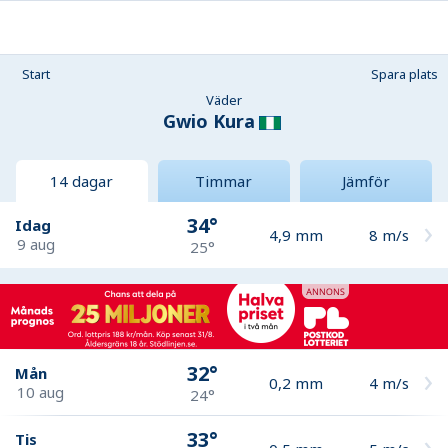
Start
Spara plats
Väder
Gwio Kura
14 dagar
Timmar
Jämför
34°
Idag
4,9
mm
8
m/s
9 aug
25°
32°
Mån
0,2
mm
4
m/s
10 aug
24°
33°
Tis