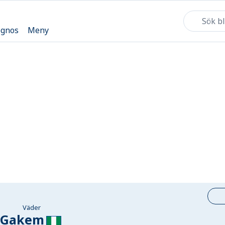
ognos
Meny
Väder
Gakem