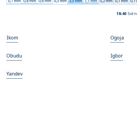
0,7 mm
0,8 mm
0,6 mm
0,3 mm
3,5 mm
1,1 mm
0,2 mm
0,1 mm
0,1
18:40
Sol 
Ikom
Ogoja
Obudu
Igbor
Yandev