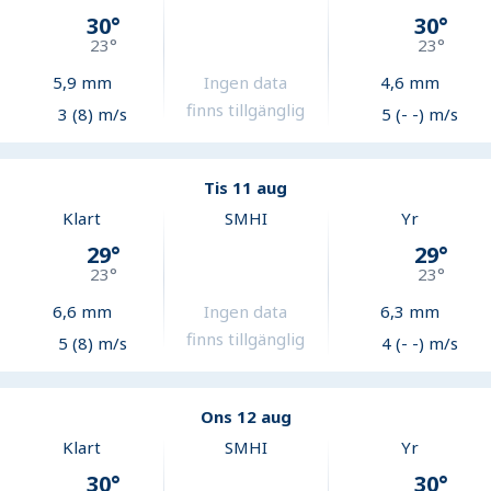
30
°
30
°
23
°
23
°
5,9
mm
Ingen data
4,6
mm
finns tillgänglig
3 (8) m/s
5 (- -) m/s
Tis 11 aug
Klart
SMHI
Yr
29
°
29
°
23
°
23
°
6,6
mm
Ingen data
6,3
mm
finns tillgänglig
5 (8) m/s
4 (- -) m/s
Ons 12 aug
Klart
SMHI
Yr
30
°
30
°