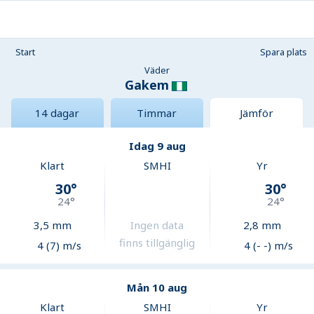
Start
Spara plats
Väder
Gakem
14 dagar
Timmar
Jämför
Idag 9 aug
Klart
SMHI
Yr
30
°
30
°
24
°
24
°
3,5
mm
Ingen data
2,8
mm
finns tillgänglig
4 (7) m/s
4 (- -) m/s
Mån 10 aug
Klart
SMHI
Yr