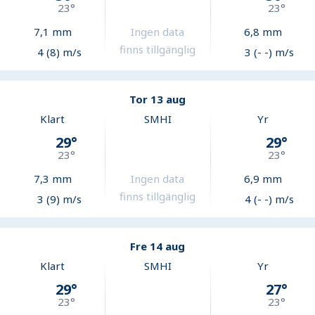
23
°
23
°
7,1
mm
Ingen data
6,8
mm
finns tillgänglig
4 (8) m/s
3 (- -) m/s
Tor 13 aug
Klart
SMHI
Yr
29
°
29
°
23
°
23
°
7,3
mm
Ingen data
6,9
mm
finns tillgänglig
3 (9) m/s
4 (- -) m/s
Fre 14 aug
Klart
SMHI
Yr
29
°
27
°
23
°
23
°