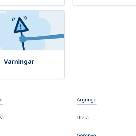
Varningar
ni
Argungu
wa
Illela
Goronyo