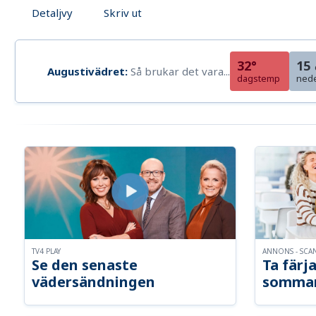
Detaljvy
Skriv ut
32°
15
Augustivädret:
Så brukar det vara...
dagstemp
ned
TV4 PLAY
ANNONS - SCA
Se den senaste
Ta färja
vädersändningen
somma