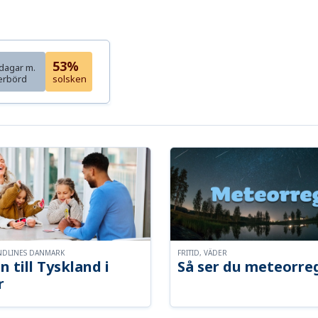
53%
dagar m.
erbörd
solsken
NDLINES DANMARK
FRITID, VÄDER
n till Tyskland i
Så ser du meteorre
r