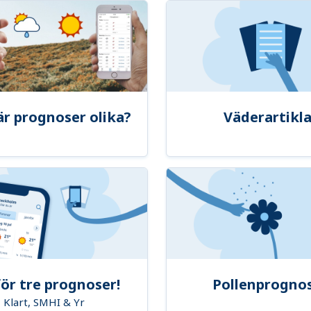
är prognoser olika?
Väderartikla
ör tre prognoser!
Pollenprogno
Klart, SMHI & Yr