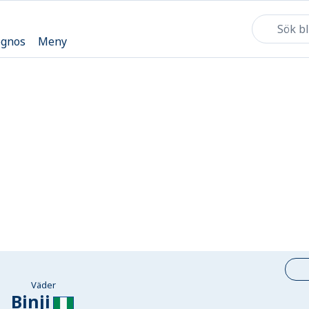
ognos
Meny
Väder
Binji