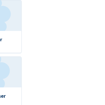
r
ser