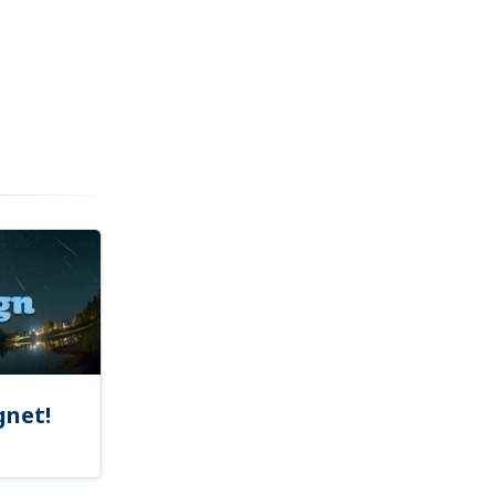
gnet!