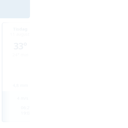
Tisdag
Onsdag
Torsdag
11 augusti
12 augusti
13 augusti
33°
33°
33°
24°
min
24°
min
25°
min
4,8
mm
2,4
mm
2,9
mm
4
m/s
3
m/s
2
m/s
06:27
06:27
06:27
19:03
19:03
19:02