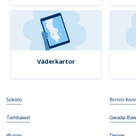
Väderkartor
Sokoto
Birnin Kon
Tambawel
Gwada-Ba
Wurno
Denge