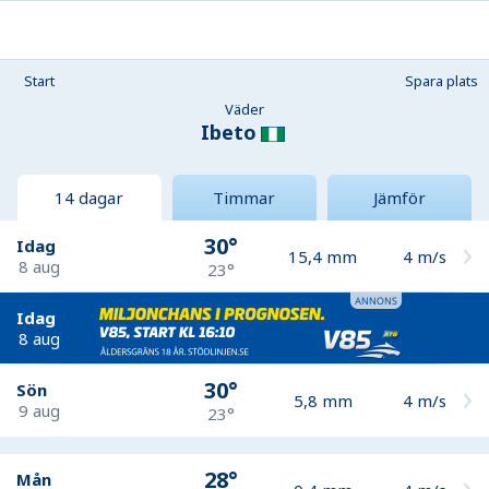
Start
Spara plats
Väder
Ibeto
14 dagar
Timmar
Jämför
30°
Idag
15,4
mm
4
m/s
8 aug
23°
Idag
8 aug
30°
Sön
5,8
mm
4
m/s
9 aug
23°
28°
Mån