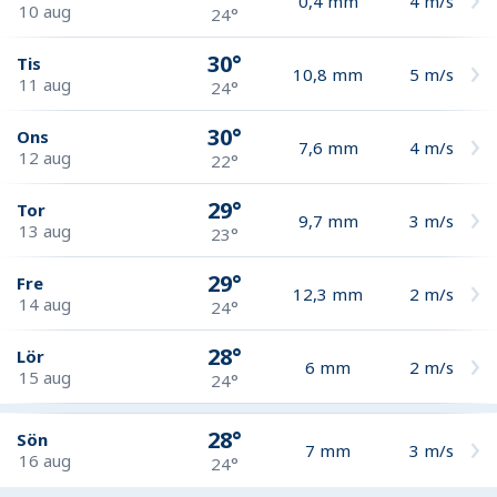
0,4
mm
4
m/s
10 aug
24°
30°
Tis
10,8
mm
5
m/s
11 aug
24°
30°
Ons
7,6
mm
4
m/s
12 aug
22°
29°
Tor
9,7
mm
3
m/s
13 aug
23°
29°
Fre
12,3
mm
2
m/s
14 aug
24°
28°
Lör
6
mm
2
m/s
15 aug
24°
28°
Sön
7
mm
3
m/s
16 aug
24°