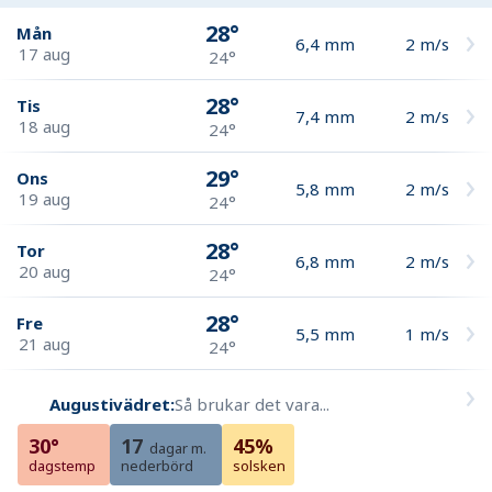
28°
Mån
6,4
mm
2
m/s
17 aug
24°
28°
Tis
7,4
mm
2
m/s
18 aug
24°
29°
Ons
5,8
mm
2
m/s
19 aug
24°
28°
Tor
6,8
mm
2
m/s
20 aug
24°
28°
Fre
5,5
mm
1
m/s
21 aug
24°
Augustivädret:
Så brukar det vara...
30°
17
45%
dagar m.
dagstemp
nederbörd
solsken