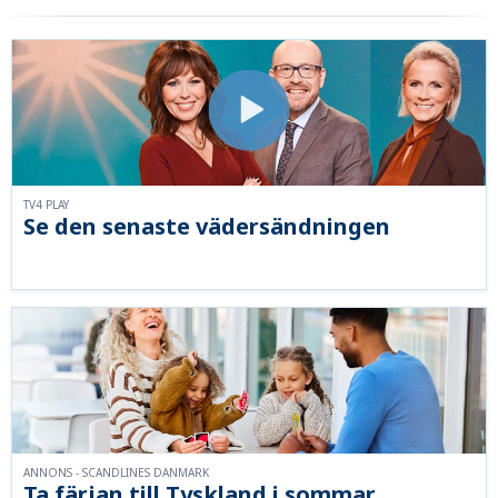
TV4 PLAY
Se den senaste vädersändningen
ANNONS - SCANDLINES DANMARK
Ta färjan till Tyskland i sommar