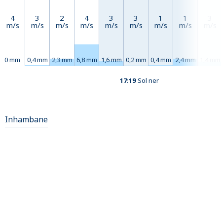
4
3
2
4
3
3
1
1
3
m/s
m/s
m/s
m/s
m/s
m/s
m/s
m/s
m/s
0 mm
0,4 mm
2,3 mm
6,8 mm
1,6 mm
0,2 mm
0,4 mm
2,4 mm
1,4 mm
17:19
Sol ner
Inhambane