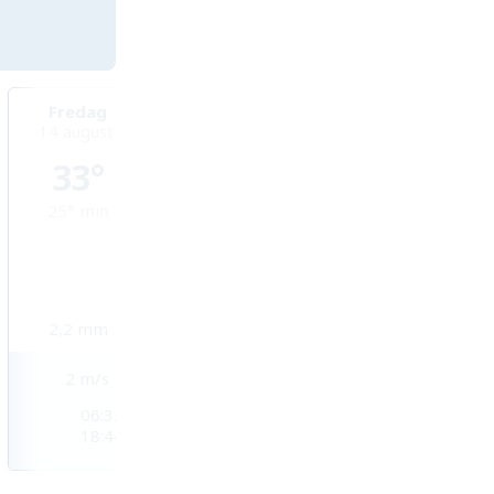
Fredag
Lördag
Söndag
14 augusti
15 augusti
16 augusti
33°
32°
32°
25°
min
25°
min
25°
min
2,2
mm
8,9
mm
6,1
mm
2
m/s
2
m/s
2
m/s
06:32
06:32
06:32
18:44
18:43
18:43