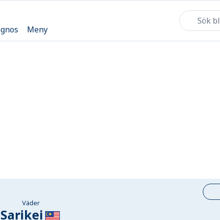
ognos
Meny
Väder
Sarikei