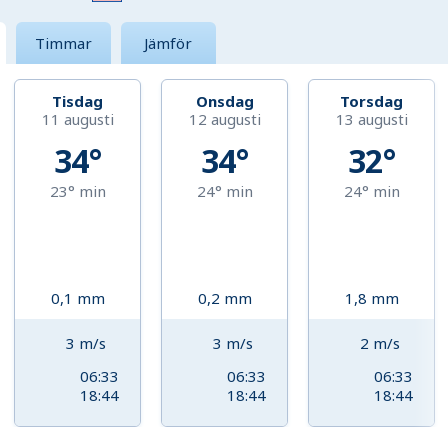
Timmar
Jämför
Tisdag
Onsdag
Torsdag
11 augusti
12 augusti
13 augusti
34°
34°
32°
23°
min
24°
min
24°
min
0,1
mm
0,2
mm
1,8
mm
3
m/s
3
m/s
2
m/s
06:33
06:33
06:33
18:44
18:44
18:44