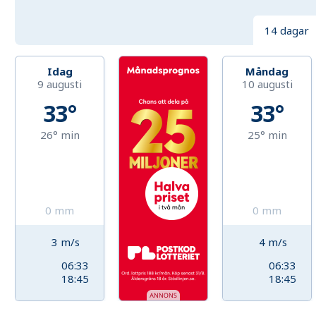
14 dagar
Idag
Måndag
9 augusti
10 augusti
33°
33°
26°
min
25°
min
0
mm
0
mm
3
m/s
4
m/s
06:33
06:33
18:45
18:45