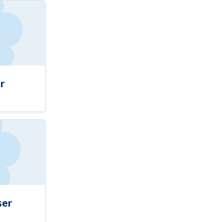
r
ser