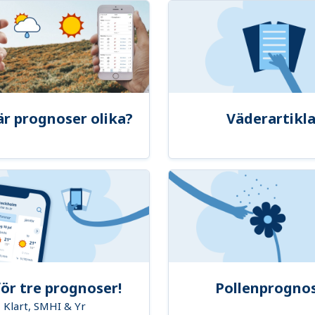
är prognoser olika?
Väderartikla
ör tre prognoser!
Pollenprogno
Klart, SMHI & Yr