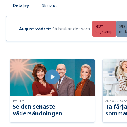
Detaljvy
Skriv ut
32°
20
Augustivädret:
Så brukar det vara...
dagstemp
ned
TV4 PLAY
ANNONS - SCA
Se den senaste
Ta färja
vädersändningen
somma