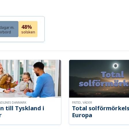
48%
dagar m.
erbörd
solsken
NDLINES DANMARK
FRITID, VÄDER
n till Tyskland i
Total solförmörkel
r
Europa