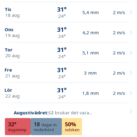
31°
Tis
5,4
mm
2
m/s
18 aug
24°
31°
Ons
4,2
mm
2
m/s
19 aug
24°
31°
Tor
5,1
mm
2
m/s
20 aug
24°
31°
Fre
3
mm
2
m/s
21 aug
24°
31°
Lör
1,8
mm
2
m/s
22 aug
24°
Augustivädret:
Så brukar det vara...
32°
18
50%
dagar m.
dagstemp
nederbörd
solsken