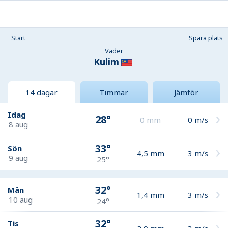
Start
Spara plats
Väder
Kulim
14 dagar
Timmar
Jämför
Idag
28°
0
mm
0
m/s
8 aug
33°
Sön
4,5
mm
3
m/s
9 aug
25°
32°
Mån
1,4
mm
3
m/s
10 aug
24°
32°
Tis