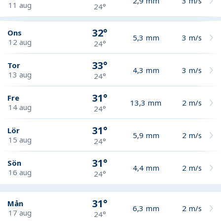
2,9
mm
3
m/s
11 aug
24°
32°
Ons
5,3
mm
3
m/s
12 aug
24°
33°
Tor
4,3
mm
3
m/s
13 aug
24°
31°
Fre
13,3
mm
2
m/s
14 aug
24°
31°
Lör
5,9
mm
2
m/s
15 aug
24°
31°
Sön
4,4
mm
2
m/s
16 aug
24°
31°
Mån
6,3
mm
2
m/s
17 aug
24°