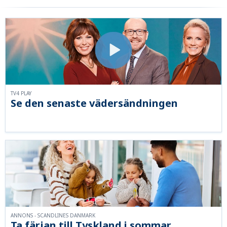
TV4 PLAY
Se den senaste vädersändningen
ANNONS - SCANDLINES DANMARK
Ta färjan till Tyskland i sommar