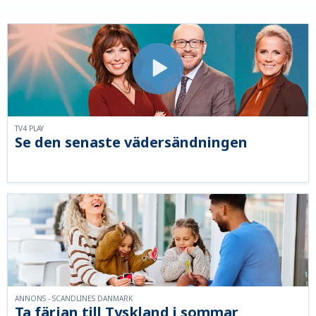
TV4 PLAY
Se den senaste vädersändningen
ANNONS - SCANDLINES DANMARK
Ta färjan till Tyskland i sommar