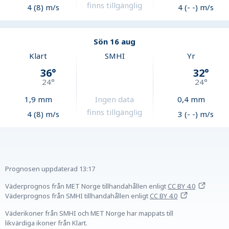
finns tillgänglig
4 (8) m/s
4 (- -) m/s
Sön 16 aug
Klart
SMHI
Yr
36
°
32
°
24
°
24
°
1,9
mm
Ingen data
0,4
mm
finns tillgänglig
4 (8) m/s
3 (- -) m/s
Prognosen uppdaterad
13:17
Väderprognos från MET Norge tillhandahållen
enligt
CC BY 4.0
Väderprognos från SMHI tillhandahållen
enligt
CC BY 4.0
Väderikoner från SMHI och MET Norge har mappats till
likvärdiga ikoner från Klart.