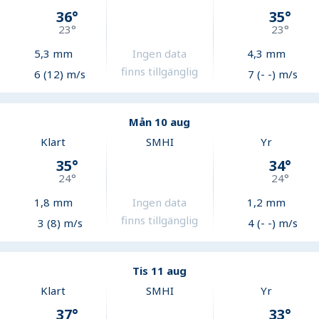
36
°
35
°
23
°
23
°
5,3
mm
Ingen data
4,3
mm
finns tillgänglig
6 (12) m/s
7 (- -) m/s
Mån 10 aug
Klart
SMHI
Yr
35
°
34
°
24
°
24
°
1,8
mm
Ingen data
1,2
mm
finns tillgänglig
3 (8) m/s
4 (- -) m/s
Tis 11 aug
Klart
SMHI
Yr
37
°
33
°