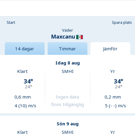
Start
Spara plats
Väder
Maxcanu
14 dagar
Timmar
Jämför
Idag 8 aug
Klart
SMHI
Yr
34
°
34
°
24
°
24
°
0,6
mm
Ingen data
0,2
mm
finns tillgänglig
4 (10) m/s
5 (- -) m/s
Sön 9 aug
Klart
SMHI
Yr