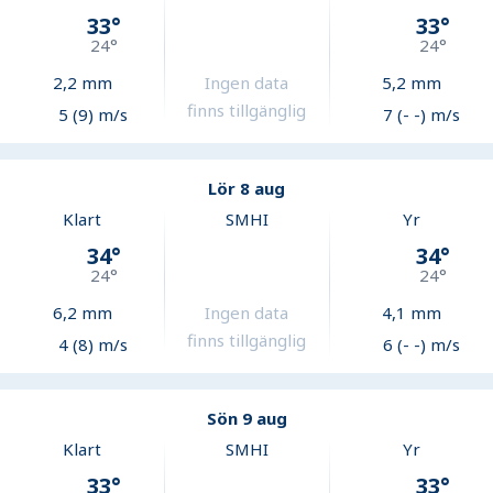
33
°
33
°
24
°
24
°
2,2
mm
Ingen data
5,2
mm
finns tillgänglig
5 (9) m/s
7 (- -) m/s
Lör 8 aug
Klart
SMHI
Yr
34
°
34
°
24
°
24
°
6,2
mm
Ingen data
4,1
mm
finns tillgänglig
4 (8) m/s
6 (- -) m/s
Sön 9 aug
Klart
SMHI
Yr
33
°
33
°