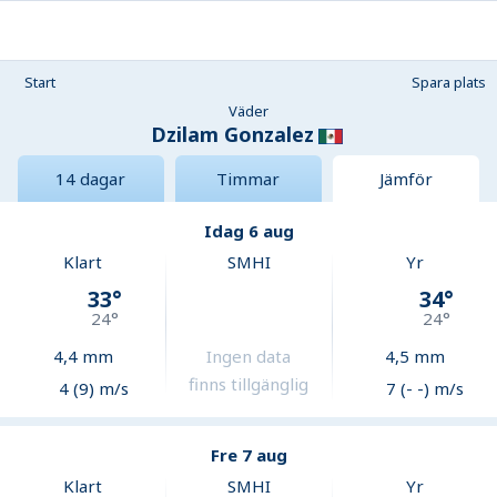
Start
Spara plats
Väder
Dzilam Gonzalez
14 dagar
Timmar
Jämför
Idag 6 aug
Klart
SMHI
Yr
33
°
34
°
24
°
24
°
4,4
mm
Ingen data
4,5
mm
finns tillgänglig
4 (9) m/s
7 (- -) m/s
Fre 7 aug
Klart
SMHI
Yr