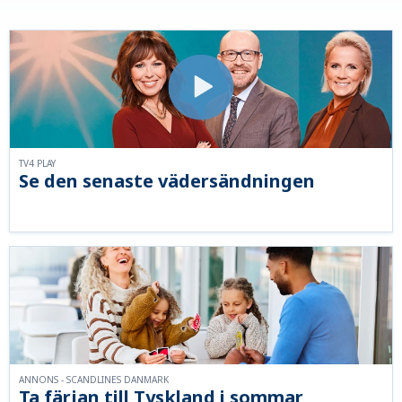
TV4 PLAY
Se den senaste vädersändningen
ANNONS - SCANDLINES DANMARK
Ta färjan till Tyskland i sommar