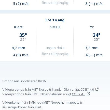
finns tillgänglig
5 (7) m/s
3 (- -) m/s
Fre 14 aug
Klart
SMHI
Yr
35
°
34
°
25
°
25
°
4,2
mm
Ingen data
3,3
mm
finns tillgänglig
4 (9) m/s
4 (- -) m/s
Prognosen uppdaterad
09:16
Väderprognos från MET Norge tillhandahållen
enligt
CC BY 4.0
Väderprognos från SMHI tillhandahållen
enligt
CC BY 4.0
Väderikoner från SMHI och MET Norge har mappats till
likvärdiga ikoner från Klart.