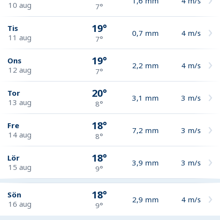
1,6
mm
4
m/s
10 aug
7°
19°
Tis
0,7
mm
4
m/s
11 aug
7°
19°
Ons
2,2
mm
4
m/s
12 aug
7°
20°
Tor
3,1
mm
3
m/s
13 aug
8°
18°
Fre
7,2
mm
3
m/s
14 aug
8°
18°
Lör
3,9
mm
3
m/s
15 aug
9°
18°
Sön
2,9
mm
4
m/s
16 aug
9°