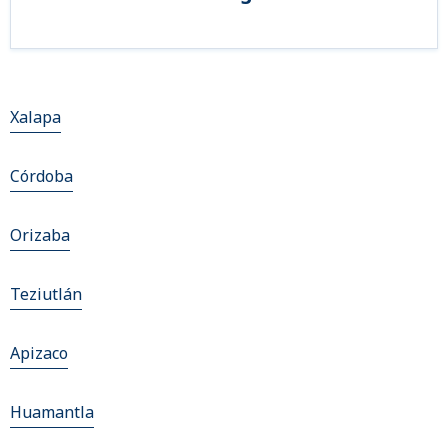
Xalapa
Córdoba
Orizaba
Teziutlán
Apizaco
Huamantla