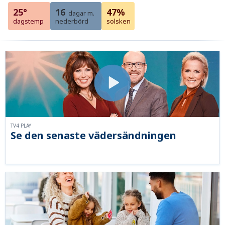
25°
16
47%
dagar m.
dagstemp
nederbörd
solsken
TV4 PLAY
Se den senaste vädersändningen