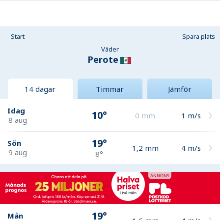
Start
Spara plats
Väder
Perote
14 dagar
Timmar
Jämför
Idag
10°
0
mm
1
m/s
8 aug
19°
Sön
1,2
mm
4
m/s
9 aug
8°
19°
Mån