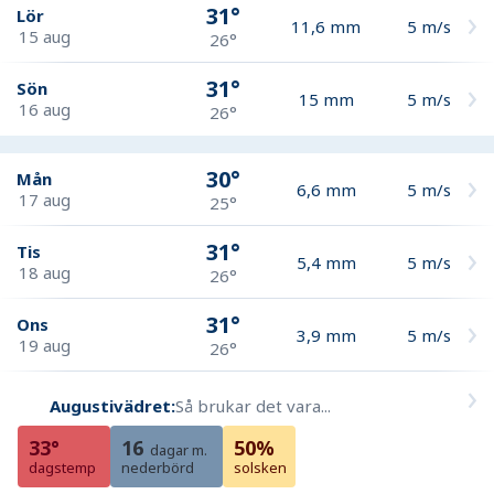
31°
Lör
11,6
mm
5
m/s
15 aug
26°
31°
Sön
15
mm
5
m/s
16 aug
26°
30°
Mån
6,6
mm
5
m/s
17 aug
25°
31°
Tis
5,4
mm
5
m/s
18 aug
26°
31°
Ons
3,9
mm
5
m/s
19 aug
26°
Augustivädret:
Så brukar det vara...
33°
16
50%
dagar m.
dagstemp
nederbörd
solsken