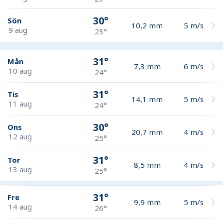
30°
Sön
10,2
mm
5
m/s
9 aug
23°
31°
Mån
7,3
mm
6
m/s
10 aug
24°
31°
Tis
14,1
mm
5
m/s
11 aug
24°
30°
Ons
20,7
mm
4
m/s
12 aug
25°
31°
Tor
8,5
mm
4
m/s
13 aug
25°
31°
Fre
9,9
mm
5
m/s
14 aug
26°