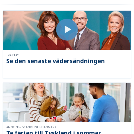
TV4 PLAY
Se den senaste vädersändningen
ANNONS - SCANDLINES DANMARK
Ta färjan till Tyskland i sommar