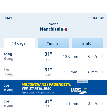
Start
Spara plats
Väder
Nanchital
14 dagar
Timmar
Jämför
31°
Idag
19,6
mm
6
m/s
6 aug
25°
31°
Fre
5,5
mm
6
m/s
7 aug
24°
Lör
8 aug
31°
Lör
11,1
mm
5
m/s
8 aug
23°