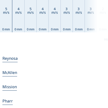
5
4
5
4
4
3
3
3
2
m/s
m/s
m/s
m/s
m/s
m/s
m/s
m/s
m/s
0 mm
0 mm
0 mm
0 mm
0 mm
0 mm
0 mm
0 mm
0 mm
06
Reynosa
McAllen
Mission
Pharr