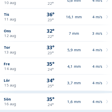
0,6
mm
4
m/s
10 aug
22°
36°
Tis
16,1
mm
4
m/s
11 aug
23°
32°
Ons
7
mm
3
m/s
12 aug
22°
33°
Tor
5,9
mm
4
m/s
13 aug
23°
35°
Fre
4,1
mm
4
m/s
14 aug
24°
34°
Lör
3,7
mm
4
m/s
15 aug
25°
35°
Sön
1,6
mm
4
m/s
16 aug
24°