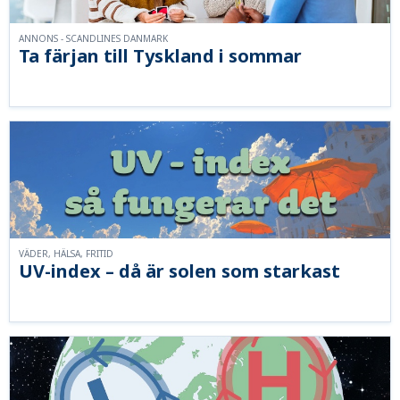
ANNONS - SCANDLINES DANMARK
Ta färjan till Tyskland i sommar
VÄDER, HÄLSA, FRITID
UV-index – då är solen som starkast