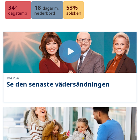
34°
18
53%
dagar m.
dagstemp
nederbörd
solsken
TV4 PLAY
Se den senaste vädersändningen