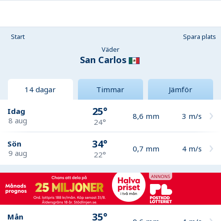
Start
Spara plats
Väder
San Carlos
14 dagar
Timmar
Jämför
25°
Idag
8,6
mm
3
m/s
8 aug
24°
34°
Sön
0,7
mm
4
m/s
9 aug
22°
35°
Mån